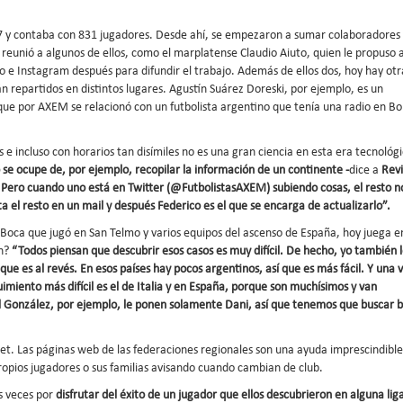
07 y contaba con 831 jugadores. Desde ahí, se empezaron a sumar colaboradores
reunió a algunos de ellos, como el marplatense Claudio Aiuto, quien le propuso 
 e Instagram después para difundir el trabajo. Además de ellos dos, hoy hay otr
án repartidos en distintos lugares. Agustín Suárez Doreski, por ejemplo, es un
ue por AXEM se relacionó con un futbolista argentino que tenía una radio en Bol
 e incluso con horarios tan disímiles no es una gran ciencia en esta era tecnológi
se ocupe de, por ejemplo, recopilar la información de un continente -
dice a
Revi
 Pero cuando uno está en Twitter (@FutbolistasAXEM) subiendo cosas, el resto n
a el resto en un mail y después Federico es el que se encarga de actualizarlo”.
 Boca que jugó en San Telmo y varios equipos del ascenso de España, hoy juega e
en?
“Todos piensan que descubrir esos casos es muy difícil. De hecho, yo también 
que es al revés. En esos países hay pocos argentinos, así que es más fácil. Y una 
guimiento más difícil es el de Italia y en España, porque son muchísimos y van
 González, por ejemplo, le ponen solamente Dani, así que tenemos que buscar b
net. Las páginas web de las federaciones regionales son una ayuda imprescindible
opios jugadores o sus familias avisando cuando cambian de club.
s veces por
disfrutar del éxito de un jugador que ellos descubrieron en alguna lig