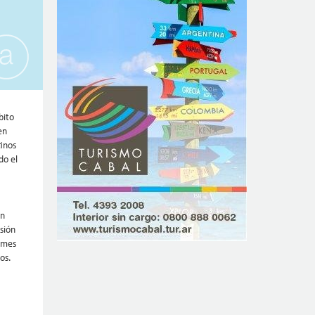
bito
en
tinos
do el
un
sión
ormes
os.