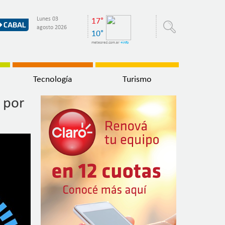
Lunes 03
17°
agosto 2026
10°
meteored.com.ar
+info
Tecnología
Turismo
 por