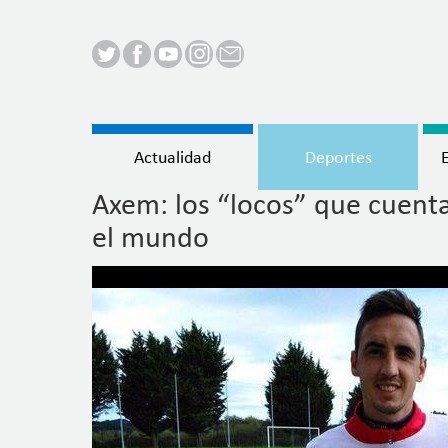
Menú
Actualidad
Deportes
principal
Axem: los “locos” que cuenta
Pasar
al
el mundo
contenido
principal