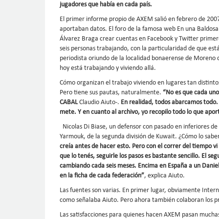
jugadores que había en cada país.
El primer informe propio de AXEM salió en febrero de 20
aportaban datos. El foro de la famosa web En una Baldosa 
Álvarez Braga crear cuentas en Facebook y Twitter primero
seis personas trabajando, con la particularidad de que est
periodista oriundo de la localidad bonaerense de Moreno q
hoy está trabajando y viviendo allá.
Cómo organizan el trabajo viviendo en lugares tan distintos
Pero tiene sus pautas, naturalmente.
“No es que cada uno 
CABAL
Claudio Aiuto-.
En realidad, todos abarcamos todo.
mete. Y en cuanto al archivo, yo recopilo todo lo que aport
Nicolas Di Biase, un defensor con pasado en inferiores de
Yarmouk, de la segunda división de Kuwait. ¿Cómo lo sab
creía antes de hacer esto. Pero con el correr del tiempo vi 
que lo tenés, seguirle los pasos es bastante sencillo. El se
cambiando cada seis meses. Encima en España a un Daniel
en la ficha de cada federación”
, explica Aiuto.
Las fuentes son varias. En primer lugar, obviamente Inter
como señalaba Aiuto. Pero ahora también colaboran los pr
Las satisfacciones para quienes hacen AXEM pasan mucha