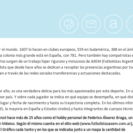
or el mundo. 1607 lo hacen en clubes europeos, 559 en Sudamérica, 388 en el ám
 La colonia más grande está en España, con 781. Pero también hay compatriotas 
atos surgen de un trabajo hiper riguroso y minucioso de AXEM (Futbolistas Argen
lota que desde hace años se dedican a recopilar las presencias argentinas por to
an a través de las redes sociales transferencias y actuaciones destacadas.
r año, es una verdadera delicia para los más apasionados por este deporte. En 
 por país. Y sobre cada jugador se indica en qué equipo se desempeña, en qué divi
, lugar y fecha de nacimiento y hasta su trayectoria completa. En los últimos inf
45, la mayoría en España y Estados Unidos) y hasta integrantes de cuerpos técnic
nzó hace más de 25 años como el hobby personal de Federico Álvarez Braga, un
 México. Según él mismo cuenta en el sitio web (
www.futbolistasaxem.com.ar
),
l Gráfico cada tanto y en los que se indicaba junto a un mapa la cantidad de