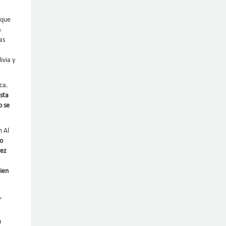
 que
a
as
ivia y
ca.
sta
o se
n Al
lo
vez
ien
,
a