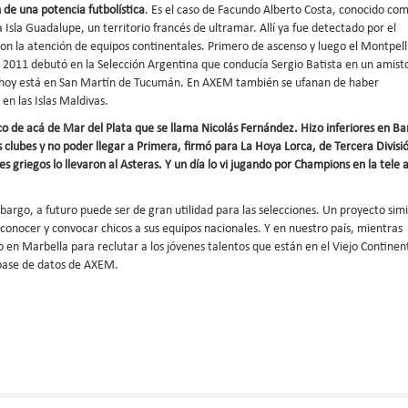
 de una potencia futbolística
. Es el caso de Facundo Alberto Costa, conocido co
la Isla Guadalupe, un territorio francés de ultramar. Allí ya fue detectado por el
on la atención de equipos continentales. Primero de ascenso y luego el Montpell
n 2011 debutó en la Selección Argentina que conducía Sergio Batista en un amist
y hoy está en San Martín de Tucumán. En AXEM también se ufanan de haber
en las Islas Maldivas.
co de acá de Mar del Plata que se llama Nicolás Fernández. Hizo inferiores en Ba
s clubes y no poder llegar a Primera, firmó para La Hoya Lorca, de Tercera Divisi
s griegos lo llevaron al Asteras. Y un día lo vi jugando por Champions en la tele 
bargo, a futuro puede ser de gran utilidad para las selecciones. Un proyecto simi
ra conocer y convocar chicos a sus equipos nacionales. Y en nuestro país, mientras
 en Marbella para reclutar a los jóvenes talentos que están en el Viejo Continen
 base de datos de AXEM.