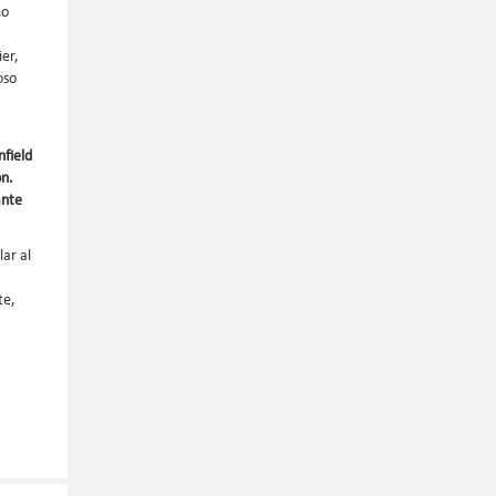
mo
ier,
oso
nfield
ón.
ante
lar al
te,