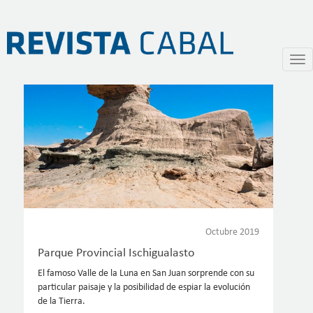
Pasar
Togg
al
navi
contenido
principal
Octubre 2019
Parque Provincial Ischigualasto
El famoso Valle de la Luna en San Juan sorprende con su
particular paisaje y la posibilidad de espiar la evolución
de la Tierra.