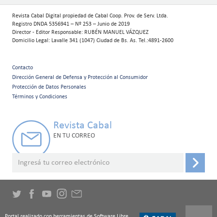
Revista Cabal Digital propiedad de Cabal Coop. Prov. de Serv. Ltda.
Registro DNDA 5356941 – Nº 253 – Junio de 2019
Director - Editor Responsable: RUBÉN MANUEL VÁZQUEZ
Domicilio Legal: Lavalle 341 (1047) Ciudad de Bs. As. Tel.:4891-2600
Contacto
Menú
Dirección General de Defensa y Protección al Consumidor
Protección de Datos Personales
secundario
Términos y Condiciones
Revista Cabal
EN TU CORREO
Portal realizado con herramientas de Software Libre