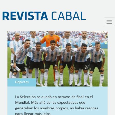
De Rusia sin goles y sin amor
Pasar
Togg
al
navi
contenido
principal
Deportes
La Selección se quedó en octavos de final en el
Mundial. Más allá de las expectativas que
generaban los nombres propios, no había razones
para llegar más lejos.