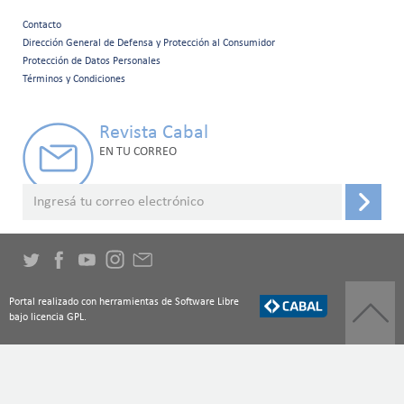
Contacto
Menú
Dirección General de Defensa y Protección al Consumidor
Protección de Datos Personales
secundario
Términos y Condiciones
Revista Cabal
EN TU CORREO
Portal realizado con herramientas de Software Libre
bajo licencia GPL.