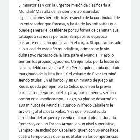
Eliminatorias y con la urgente misión de clasificarla al
Mundial? Más allá de las siempre apresuradas
especulaciones periodísticas respecto de la continuidad de
un entrenador que fracasa, y hasta de las antipatías que
puede generar el casildense por su forma de caminar, sus
tatuajes o sus ideas políticas, Sampaoli se equivocó
bastante en el año que lleva en el cargo. Si apuntamos solo
a lo sucedido este año mundialista, primero se lo vio
dubitativo respecto de la lista para el Mundial. Y eso lo
sienten los propios jugadores. Un ejemplo: por la lesión de
Lanzini debió convocar a Enzo Pérez, quien había quedado
marginado de la lista final. Y el volante de River terminó
siendo titular. En el banco, y sin un minuto de juego en
Rusia, quedó por ejemplo Lo Celso, quien en la previa
parecía tener varios boletos para, por lo menos, ser una
opción en el mediocampo. Luego, su plan se desarmó en
180 minutos de Mundial, cuando Wilfredo Caballero le
sirvió el gol al croata Rebic. Y es que lo acontecido
alrededor del arquero ya venía mal barajado. Lesionado
Romero y con un Franco Armani en un nivel superlativo,
Sampaoli se inclinó por Caballero, quien con 36 años hace
cuatro temporadas que no es titular en las competencias