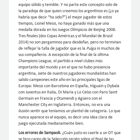
equipo sólido y temible. Y no parte este concepto solo de
la paradoja de que quien creemos los argentinos es (¿o ya
habría que decir “ha sido?”) el mejor jugador de estos
tiempos, Lionel Messi, no haya ganado más que una
medalla dorada en los Juegos Olímpicos de Beijing 2008.
Tres finales (dos Copas Américas y el Mundial de Brasil
2014) no son pergaminos para desdeñar, pero no terminan
de reflejar la talla de jugador que es la
Pulga
ni muchos de
sus compañeros. A excepción de la final de la última
Champions League, el partido a nivel clubes más
importante del mundo y en el que no hubo presencia
argentina, siete de nuestros jugadores mundialistas han
salido campeones este año en las principales ligas de
Europa: Messi con Barcelona en España, Higuaín y Dybala
con Juventus en Italia, Di María y Lo Celso con Paris Saint
Germain en Francia y Otamendi y Agüero con el
Manchester City en Inglaterra. Entonces, no era una
ilusión sentir que teníamos un plantel de categoría. Lo que
nunca aparece es el equipo, es decir una idea clara de
juego ejecutada medianamente bien.
Los errores de Sampaoli.
¿Cuán justo es caerle a un DT que
se hizo cargo de la Selección recién sobre el final de las