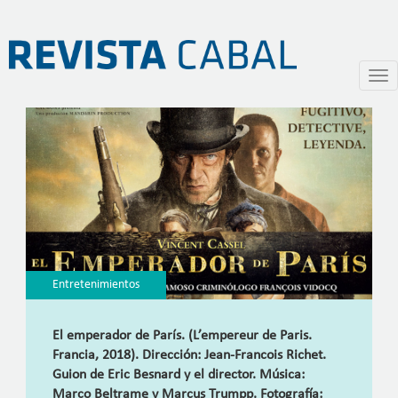
El emperador de París
Pasar
Togg
al
navi
contenido
principal
Entretenimientos
El emperador de París. (L’empereur de Paris.
Francia, 2018). Dirección: Jean-Francois Richet.
Guion de Eric Besnard y el director. Música:
Marco Beltrame y Marcus Trumpp. Fotografía: