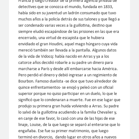
Francia y luego creador de la primera agencia privada de
detectives que se conozca el mundo, fundada en 1833,
había sido en su juventud un ladrón consumado que tuvo
muchos años a la policía detrás de sus talones y que llegó a
ser condenado varias veces a la guillotina, destino que
siempre eludió escapándose de las prisiones en las que era
encerrado, una virtud de escapista que le hubiera
envidiado el gran Houdini, aquel mago húngaro cuya vida
mereció también ser llevada a la pantalla. Algunos datos
de la vida de Vidocq: había nacido en Arras y ya a los
catorce años decidió robarle a su padre un dinero para
marcharse a París y desde allí embarcarse hacia América.
Pero perdió el dinero y debió ingresar a un regimiento de
Bourbon. Famoso duelista -se dice que tuvo alrededor de
quince enfrentamientos- se enojó y peleó con un oficial
superior porque no quiso participar en un duelo, lo que le
significó que lo condenaran a muerte. Fue en ese lugar que
produjo su primera gran huida volviendo a Arras. Su padre
lo salvó de la guillotina acudiendo a la familia Chevalier y,
en canje de ese favor, lo casó con una de las hijas de ese
linaje, Louise, de la que luego se separó al enterarse que lo
engañaba. Ese fue su primer matrimonio, que luego
terminó en divorcio, dando lugar en otros años a nuevos