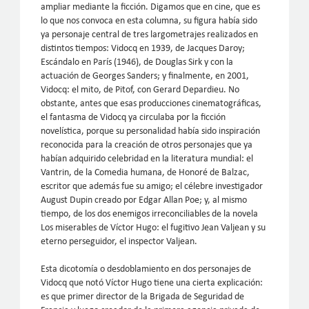
ampliar mediante la ficción. Digamos que en cine, que es
lo que nos convoca en esta columna, su figura había sido
ya personaje central de tres largometrajes realizados en
distintos tiempos: Vidocq en 1939, de Jacques Daroy;
Escándalo en París (1946), de Douglas Sirk y con la
actuación de Georges Sanders; y finalmente, en 2001,
Vidocq: el mito, de Pitof, con Gerard Depardieu. No
obstante, antes que esas producciones cinematográficas,
el fantasma de Vidocq ya circulaba por la ficción
novelística, porque su personalidad había sido inspiración
reconocida para la creación de otros personajes que ya
habían adquirido celebridad en la literatura mundial: el
Vantrin, de la Comedia humana, de Honoré de Balzac,
escritor que además fue su amigo; el célebre investigador
August Dupin creado por Edgar Allan Poe; y, al mismo
tiempo, de los dos enemigos irreconciliables de la novela
Los miserables de Víctor Hugo: el fugitivo Jean Valjean y su
eterno perseguidor, el inspector Valjean.
Esta dicotomía o desdoblamiento en dos personajes de
Vidocq que notó Víctor Hugo tiene una cierta explicación:
es que primer director de la Brigada de Seguridad de