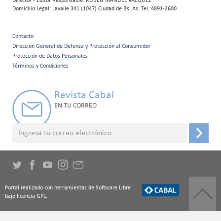
Director - Editor Responsable: RUBÉN MANUEL VÁZQUEZ
Domicilio Legal: Lavalle 341 (1047) Ciudad de Bs. As. Tel.:4891-2600
Contacto
Menú
Dirección General de Defensa y Protección al Consumidor
Protección de Datos Personales
secundario
Términos y Condiciones
Revista Cabal
EN TU CORREO
Portal realizado con herramientas de Software Libre
bajo licencia GPL.