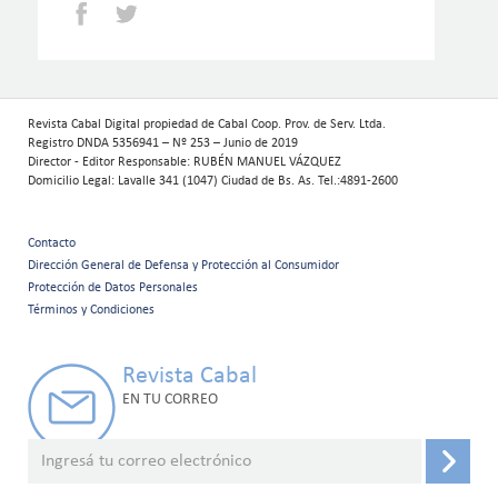
Facebook
Twitter
Revista Cabal Digital propiedad de Cabal Coop. Prov. de Serv. Ltda.
Registro DNDA 5356941 – Nº 253 – Junio de 2019
Director - Editor Responsable: RUBÉN MANUEL VÁZQUEZ
Domicilio Legal: Lavalle 341 (1047) Ciudad de Bs. As. Tel.:4891-2600
Contacto
Menú
Dirección General de Defensa y Protección al Consumidor
Protección de Datos Personales
secundario
Términos y Condiciones
Revista Cabal
EN TU CORREO