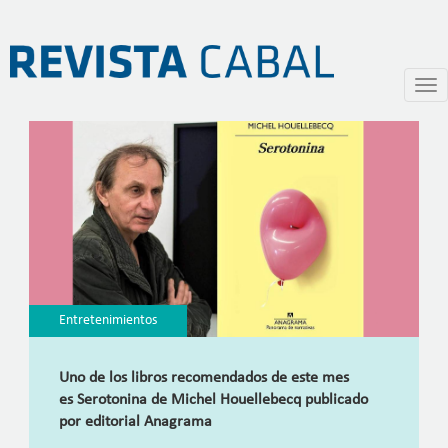
Serotonina
Pasar
Togg
al
navi
contenido
principal
Entretenimientos
Uno de los libros recomendados de este mes
es Serotonina de Michel Houellebecq publicado
por editorial Anagrama