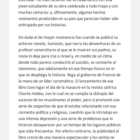
estimular –lo más reciente fue su casamiento con una
joven estudiante de su obra celebrada a todo trapo y con
muchas cámaras- y, últimamente, algunos hechos
resonantes producidos en su país que parecían haber sido
anticipado por sus historias.
Sin duda el de mayor resonancia fue cuando se publicó su
anterior novela, Sumisión, que narra las desventuras de un
profesor universitario al que se le mueren sus padres, su
novia lo deja para irse a Israel y, en medio de un clima
donde todo parece conducirlo al suicidio, se convierte al
islamismo, que súbitamente en ese tiempo futuro en el
que se despliega la historia llega al gobierno de Francia de
la mano de un líder carismático. El lanzamiento de ese
libro tuvo lugar el día de la masacre en la revista satírica
Charlie Hebbo, con lo cual no se cumplía la distopía del
ascenso de los musulmanes al poder, pero sí promovió una
serie de sospechas de que él estaba relacionado con esa
corriente política y religiosa, cuestión que lo introdujo en
una intensa depresión y una serie de problemas que lo
hicieron desaparecer por un tiempo de los lugares públicos
que solía frecuentar. Por efecto contrario, la publicidad al
libro creció de una manera espectacular y las ventas se