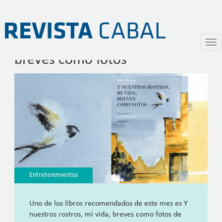
Y nuestros rostros, mi vida,
Pasar
Togg
al
navi
breves como fotos
contenido
principal
Entretenimientos
Uno de los libros recomendados de este mes es Y
nuestros rostros, mi vida, breves como fotos de