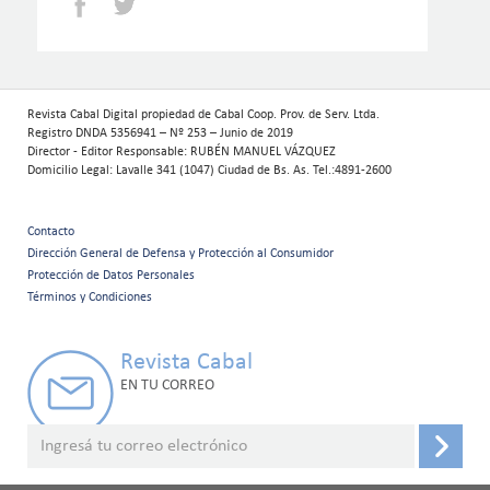
Facebook
Twitter
Revista Cabal Digital propiedad de Cabal Coop. Prov. de Serv. Ltda.
Registro DNDA 5356941 – Nº 253 – Junio de 2019
Director - Editor Responsable: RUBÉN MANUEL VÁZQUEZ
Domicilio Legal: Lavalle 341 (1047) Ciudad de Bs. As. Tel.:4891-2600
Contacto
Menú
Dirección General de Defensa y Protección al Consumidor
Protección de Datos Personales
secundario
Términos y Condiciones
Revista Cabal
EN TU CORREO