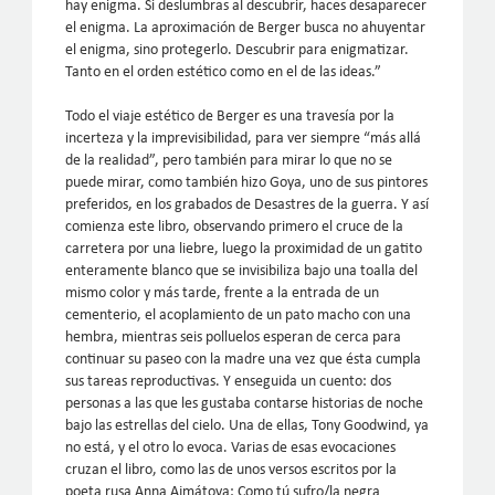
hay enigma. Si deslumbras al descubrir, haces desaparecer
el enigma. La aproximación de Berger busca no ahuyentar
el enigma, sino protegerlo. Descubrir para enigmatizar.
Tanto en el orden estético como en el de las ideas.”
Todo el viaje estético de Berger es una travesía por la
incerteza y la imprevisibilidad, para ver siempre “más allá
de la realidad”, pero también para mirar lo que no se
puede mirar, como también hizo Goya, uno de sus pintores
preferidos, en los grabados de Desastres de la guerra. Y así
comienza este libro, observando primero el cruce de la
carretera por una liebre, luego la proximidad de un gatito
enteramente blanco que se invisibiliza bajo una toalla del
mismo color y más tarde, frente a la entrada de un
cementerio, el acoplamiento de un pato macho con una
hembra, mientras seis polluelos esperan de cerca para
continuar su paseo con la madre una vez que ésta cumpla
sus tareas reproductivas. Y enseguida un cuento: dos
personas a las que les gustaba contarse historias de noche
bajo las estrellas del cielo. Una de ellas, Tony Goodwind, ya
no está, y el otro lo evoca. Varias de esas evocaciones
cruzan el libro, como las de unos versos escritos por la
poeta rusa Anna Ajmátova: Como tú sufro/la negra