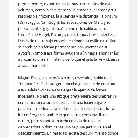
precisamente, es uno de los temas recurrentes de este
volumen, como lo es el tiempo, la entropía, el amor y sus
razones o sinrazones, la ausencia y la distancia, la pintura
(Caravaggio, Van Gogh), las evocaciones de Marx y su
pensamiento “gigantesco”, como él lo califica, pero
también de Hegel, Platón, y otros temas trascendentes, a
través de un trabajo ensayístico donde su estilo narrativo
se combina en forma permanente con poemas de su
autoría, como si esa forma ayudara aún más a ahondar las
aproximaciones al misterio de lo que el artista ve y observa
a cada momento.
Miguel Rivas, en un prólogo muy revelador, habla de la
“mirada fértil” de Berger. “Mucha gente puede encarnar
esa cualidad -dice-. Pero Berger la ejerció de forma
incesante. No era una luz que pretendiera deslumbrar. Al
contrario, su naturaleza era la de una luciérnaga. Su
palabra preferida para definir el dibujo era descubrir. La
luz de Berger descubre lo que permanecía invisible u
oculto, pero su aproximación no es la de una luz
depredadora o dominante. No hay una jerarquía en el
descubrimiento. En realidad, existe descubrimiento donde