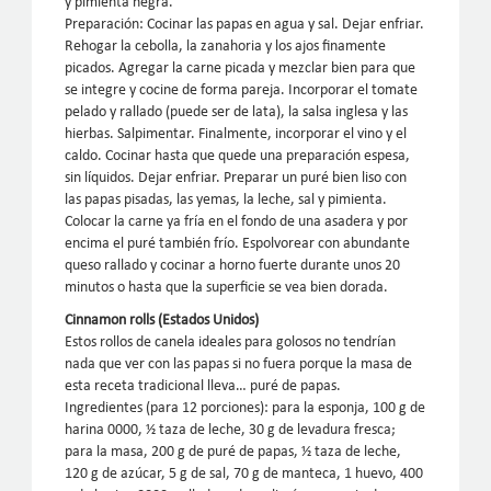
y pimienta negra.
Preparación: Cocinar las papas en agua y sal. Dejar enfriar.
Rehogar la cebolla, la zanahoria y los ajos finamente
picados. Agregar la carne picada y mezclar bien para que
se integre y cocine de forma pareja. Incorporar el tomate
pelado y rallado (puede ser de lata), la salsa inglesa y las
hierbas. Salpimentar. Finalmente, incorporar el vino y el
caldo. Cocinar hasta que quede una preparación espesa,
sin líquidos. Dejar enfriar. Preparar un puré bien liso con
las papas pisadas, las yemas, la leche, sal y pimienta.
Colocar la carne ya fría en el fondo de una asadera y por
encima el puré también frío. Espolvorear con abundante
queso rallado y cocinar a horno fuerte durante unos 20
minutos o hasta que la superficie se vea bien dorada.
Cinnamon rolls (Estados Unidos)
Estos rollos de canela ideales para golosos no tendrían
nada que ver con las papas si no fuera porque la masa de
esta receta tradicional lleva… puré de papas.
Ingredientes (para 12 porciones): para la esponja, 100 g de
harina 0000, ½ taza de leche, 30 g de levadura fresca;
para la masa, 200 g de puré de papas, ½ taza de leche,
120 g de azúcar, 5 g de sal, 70 g de manteca, 1 huevo, 400