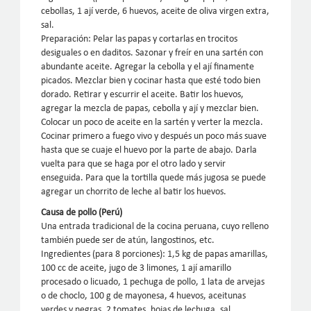
cebollas, 1 ají verde, 6 huevos, aceite de oliva virgen extra,
sal.
Preparación: Pelar las papas y cortarlas en trocitos
desiguales o en daditos. Sazonar y freír en una sartén con
abundante aceite. Agregar la cebolla y el ají finamente
picados. Mezclar bien y cocinar hasta que esté todo bien
dorado. Retirar y escurrir el aceite. Batir los huevos,
agregar la mezcla de papas, cebolla y ají y mezclar bien.
Colocar un poco de aceite en la sartén y verter la mezcla.
Cocinar primero a fuego vivo y después un poco más suave
hasta que se cuaje el huevo por la parte de abajo. Darla
vuelta para que se haga por el otro lado y servir
enseguida. Para que la tortilla quede más jugosa se puede
agregar un chorrito de leche al batir los huevos.
Causa de pollo (Perú)
Una entrada tradicional de la cocina peruana, cuyo relleno
también puede ser de atún, langostinos, etc.
Ingredientes (para 8 porciones): 1,5 kg de papas amarillas,
100 cc de aceite, jugo de 3 limones, 1 ají amarillo
procesado o licuado, 1 pechuga de pollo, 1 lata de arvejas
o de choclo, 100 g de mayonesa, 4 huevos, aceitunas
verdes y negras, 2 tomates, hojas de lechuga, sal.