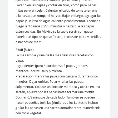
ajo. Licuar todo con el caldo de pollo. Salar y reservar.
Lavar bien las papas y cortar en tiras, como para papas
fritas pero sin pelar. Calentar el caldo de tomate en una
olla hasta que rompa el hervor. Bajar el fuego, agregar las
papas y un litro de agua caliente y condimentar. Cocinar a
fuego lento unos 20/25 minutos o hasta que las papas
estén cocidas. En México se la suele servir con queso
Panela (un tipo de queso fresco), trozos de palta y tortillas
o nachos de maíz.
Rösti (Suiza)
La más simple y una de las más deliciosas recetas con
papa.
Ingredientes (para 4 porciones): 2 papas grandes,
manteca, aceite, sal y pimienta.
Preparación: Hervir las papas con cáscara durante cinco
minutos. Dejar enfriar. Pelar y rallar las papas.
Salpimentar. Colocar un poco de manteca y aceite en una
sartén, aplastando las papas hasta formar una tortilla.
Cocinar 6/8 minutos de cada lado. También se pueden
hacer pequeñas tortillas (similares a los Latkes) e incluso
grillar las papas en una sartén antiadherente humedecida
con rocío vegetal.