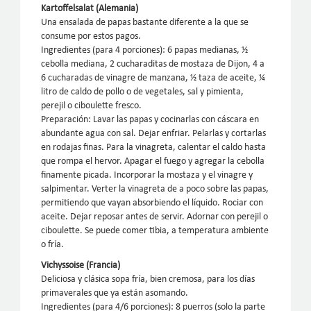
Kartoffelsalat (Alemania)
Una ensalada de papas bastante diferente a la que se
consume por estos pagos.
Ingredientes (para 4 porciones): 6 papas medianas, ½
cebolla mediana, 2 cucharaditas de mostaza de Dijon, 4 a
6 cucharadas de vinagre de manzana, ½ taza de aceite, ¼
litro de caldo de pollo o de vegetales, sal y pimienta,
perejil o ciboulette fresco.
Preparación: Lavar las papas y cocinarlas con cáscara en
abundante agua con sal. Dejar enfriar. Pelarlas y cortarlas
en rodajas finas. Para la vinagreta, calentar el caldo hasta
que rompa el hervor. Apagar el fuego y agregar la cebolla
finamente picada. Incorporar la mostaza y el vinagre y
salpimentar. Verter la vinagreta de a poco sobre las papas,
permitiendo que vayan absorbiendo el líquido. Rociar con
aceite. Dejar reposar antes de servir. Adornar con perejil o
ciboulette. Se puede comer tibia, a temperatura ambiente
o fría.
Vichyssoise (Francia)
Deliciosa y clásica sopa fría, bien cremosa, para los días
primaverales que ya están asomando.
Ingredientes (para 4/6 porciones): 8 puerros (solo la parte