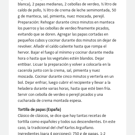
blanca), 2 papas medianas, 2 cebollas de verdeo, ½ litro de
caldo de pollo, ½ litro de crema de leche semimontada, 50
g de manteca, sal, pimienta, nuez moscada, perejil.
Preparación: Rehogar durante cinco minutos en manteca
los puerros y las cebollas de verdeo finamente picados,
evitando que se doren. Agregar las papas cortadas en
pequeños cubos y cocinar durante dos minutos sin dejar de
revolver. Añadir el caldo caliente hasta que rompa el
hervor. Bajar el fuego al mínimo y cocinar durante media
hora o hasta que los vegetales estén blandos. Dejar
entibiar. Licuar la preparación y volver a colocarla en la
cacerola junto con la crema, sal, pimienta y nuez
moscada. Cocinar durante cinco minutos y verterla en un
bol. Dejar enfriar, luego cubrir el recipiente y llevar a la
heladera durante varias horas, hasta que esté bien fría.
Servir con cebolla de verdeo o perejil picados y una
cucharada de crema montada espesa.
Tortilla de papas (España)
Clásico de clásicos, se dice que hay tantas recetas de
tortilla como españoles y todos sus descendientes. En este
caso, la tradicional del chef Karlos Arguiñano.
Ingredientes (para 4 porciones): 750 g de papas, 1-2