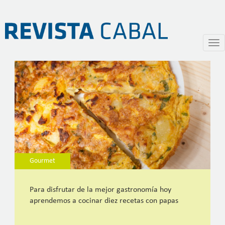
Diez grandes recetas con papas
Pasar
Togg
al
navi
contenido
principal
Gourmet
Para disfrutar de la mejor gastronomía hoy
aprendemos a cocinar diez recetas con papas