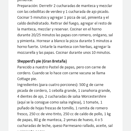
pimienta.
Preparación: Derretir 2 cucharadas de manteca y mezclar
con las cebollitas de verdeo y 1 cucharada de ajo picado.
Cocinar 5 minutos y agregar 1 pizca de sal, pimienta y el
caldo deshidratado. Retirar del fuego, agregar el resto de
la manteca, mezclar y reservar. Cocinar en el horno
durante 20/25 minutos las papas con romero, orégano, sal
y pimienta. Hornear a blanco la pizza durante 5 minutos a
horno fuerte. Untarle la manteca con hierbas, agregar la
mozzarella y las papas. Cocinar durante unos 10 minutos.
Shepperd’s pie (Gran Bretaña)
Parecido a nuestro Pastel de papas, pero con carne de
cordero. Cuando se lo hace con carne vacuna se llama
Cottage pie.
Ingredientes (para cuatro porciones): 500 g de carne
picada de cordero, 1 cebolla grande, 1 zanahoria grande,
4 dientes de ajo, 2 cucharadas de salsa Worcestershire
(aquí se la consigue como salsa inglesa), 1 tomate, 1
puñado de hojas frescas de tomillo, 1 ramita de romero
fresco, 250 cc de vino tinto, 250 cc de caldo de pollo, 1 kg
de papas, 80 g de manteca, 2 yemas de huevo, 4 o 5
cucharadas de leche, queso Parmesano rallado, aceite, sal