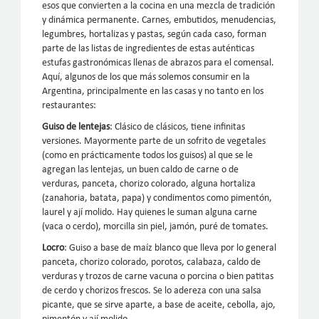
esos que convierten a la cocina en una mezcla de tradición
y dinámica permanente. Carnes, embutidos, menudencias,
legumbres, hortalizas y pastas, según cada caso, forman
parte de las listas de ingredientes de estas auténticas
estufas gastronómicas llenas de abrazos para el comensal.
Aquí, algunos de los que más solemos consumir en la
Argentina, principalmente en las casas y no tanto en los
restaurantes:
Guiso de lentejas
: Clásico de clásicos, tiene infinitas
versiones. Mayormente parte de un sofrito de vegetales
(como en prácticamente todos los guisos) al que se le
agregan las lentejas, un buen caldo de carne o de
verduras, panceta, chorizo colorado, alguna hortaliza
(zanahoria, batata, papa) y condimentos como pimentón,
laurel y ají molido. Hay quienes le suman alguna carne
(vaca o cerdo), morcilla sin piel, jamón, puré de tomates.
Locro
: Guiso a base de maíz blanco que lleva por lo general
panceta, chorizo colorado, porotos, calabaza, caldo de
verduras y trozos de carne vacuna o porcina o bien patitas
de cerdo y chorizos frescos. Se lo adereza con una salsa
picante, que se sirve aparte, a base de aceite, cebolla, ajo,