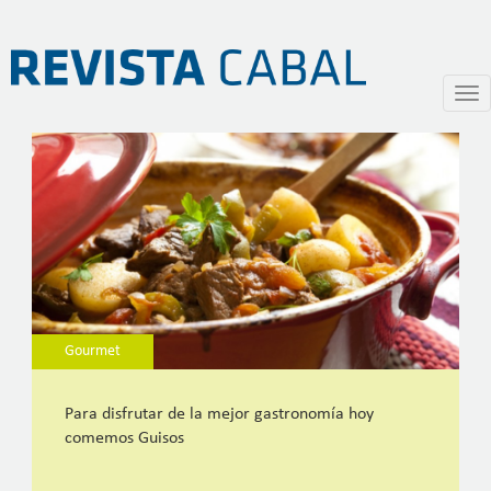
Guisos para pasar el invierno
Pasar
Togg
al
navi
contenido
principal
Gourmet
Para disfrutar de la mejor gastronomía hoy
comemos Guisos