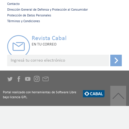
Contacto
Menú
Dirección General de Defensa y Protección al Consumidor
Protección de Datos Personales
secundario
Términos y Condiciones
Revista Cabal
EN TU CORREO
Portal realizado con herramientas de Software Libre
bajo licencia GPL.