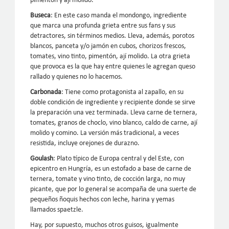
pimentón y ají molido.
Buseca
: En este caso manda el mondongo, ingrediente
que marca una profunda grieta entre sus fans y sus
detractores, sin términos medios. Lleva, además, porotos
blancos, panceta y/o jamón en cubos, chorizos frescos,
tomates, vino tinto, pimentón, ají molido. La otra grieta
que provoca es la que hay entre quienes le agregan queso
rallado y quienes no lo hacemos.
Carbonada
: Tiene como protagonista al zapallo, en su
doble condición de ingrediente y recipiente donde se sirve
la preparación una vez terminada. Lleva carne de ternera,
tomates, granos de choclo, vino blanco, caldo de carne, ají
molido y comino. La versión más tradicional, a veces
resistida, incluye orejones de durazno.
Goulash
: Plato típico de Europa central y del Este, con
epicentro en Hungría, es un estofado a base de carne de
ternera, tomate y vino tinto, de cocción larga, no muy
picante, que por lo general se acompaña de una suerte de
pequeños ñoquis hechos con leche, harina y yemas
llamados spaetzle.
Hay, por supuesto, muchos otros guisos, igualmente