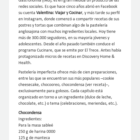
Gastronomía (IAG), es en gran medida un producto de las
redes sociales. Es que hace cinco años abrió en Facebook
su cuenta
Valentina: Viajar y Cocinar
, y más tarde su perfil
en Instagram, donde comenzó a compartir recetas de sus
postres y tortas que combinan algo de la pastelería
anglosajona con muchos ingredientes locales. Hoy tiene
más de 300.000 seguidores, en su mayoría jóvenes y
adolescentes. Desde el año pasado también conduce el
programa Cucinare, que se emite por El Trece. Antes había
protagonizado micros de recetas en Discovery Home &
Health.
Pastelería imperfecta ofrece más de cien preparaciones,
entre las que se encuentran sus más populares –cookie
cheesecake, chocooreo, chocondensa (ver receta)–,
exclusivamente para golosos. Cada capítulo está
organizado en torno a un ingrediente (dulce de leche,
chocolate, etc.) o tema (celebraciones, meriendas, etc.).
Chocondensa
Ingredientes:
Para la masa sableé
250 g de harina 0000
125 g de manteca