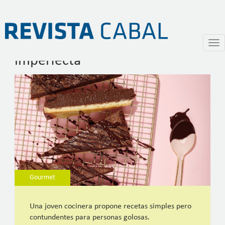
Las virtudes de la pastelería
Pasar
Togg
al
navi
imperfecta
contenido
principal
Gourmet
Una joven cocinera propone recetas simples pero
contundentes para personas golosas.