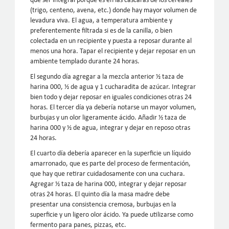
que ser integral porque es en las cáscaras de los cereales
(trigo, centeno, avena, etc.) donde hay mayor volumen de
levadura viva. El agua, a temperatura ambiente y
preferentemente filtrada si es de la canilla, o bien
colectada en un recipiente y puesta a reposar durante al
menos una hora. Tapar el recipiente y dejar reposar en un
ambiente templado durante 24 horas.
El segundo día agregar a la mezcla anterior ½ taza de
harina 000, ½ de agua y 1 cucharadita de azúcar. Integrar
bien todo y dejar reposar en iguales condiciones otras 24
horas. El tercer día ya debería notarse un mayor volumen,
burbujas y un olor ligeramente ácido. Añadir ½ taza de
harina 000 y ½ de agua, integrar y dejar en reposo otras
24 horas.
El cuarto día debería aparecer en la superficie un líquido
amarronado, que es parte del proceso de fermentación,
que hay que retirar cuidadosamente con una cuchara.
Agregar ½ taza de harina 000, integrar y dejar reposar
otras 24 horas. El quinto día la masa madre debe
presentar una consistencia cremosa, burbujas en la
superficie y un ligero olor ácido. Ya puede utilizarse como
fermento para panes, pizzas, etc.