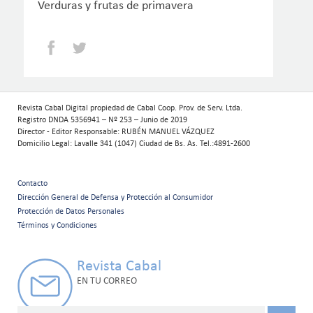
Verduras y frutas de primavera
Facebook
Twitter
Revista Cabal Digital propiedad de Cabal Coop. Prov. de Serv. Ltda.
Registro DNDA 5356941 – Nº 253 – Junio de 2019
Director - Editor Responsable: RUBÉN MANUEL VÁZQUEZ
Domicilio Legal: Lavalle 341 (1047) Ciudad de Bs. As. Tel.:4891-2600
Contacto
Menú
Dirección General de Defensa y Protección al Consumidor
Protección de Datos Personales
secundario
Términos y Condiciones
Revista Cabal
EN TU CORREO