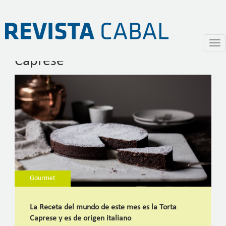
Recetas del mundo: Torta
Pasar
Togg
al
navi
Caprese
contenido
principal
Gourmet
La Receta del mundo de este mes es la Torta
Caprese y es de origen italiano