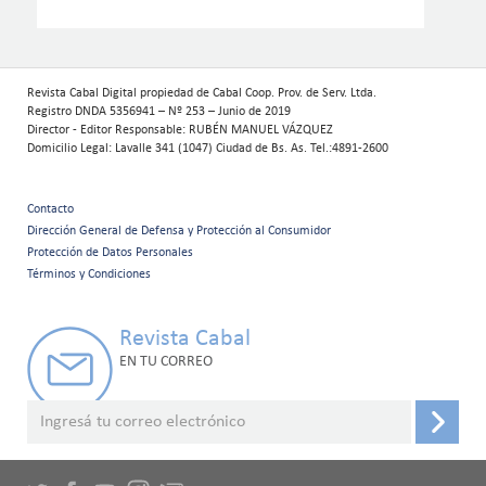
Revista Cabal Digital propiedad de Cabal Coop. Prov. de Serv. Ltda.
Registro DNDA 5356941 – Nº 253 – Junio de 2019
Director - Editor Responsable: RUBÉN MANUEL VÁZQUEZ
Domicilio Legal: Lavalle 341 (1047) Ciudad de Bs. As. Tel.:4891-2600
Contacto
Menú
Dirección General de Defensa y Protección al Consumidor
Protección de Datos Personales
secundario
Términos y Condiciones
Revista Cabal
EN TU CORREO