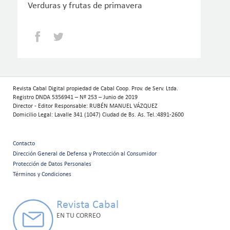
Verduras y frutas de primavera
Facebook
Twitter
Revista Cabal Digital propiedad de Cabal Coop. Prov. de Serv. Ltda.
Registro DNDA 5356941 – Nº 253 – Junio de 2019
Director - Editor Responsable: RUBÉN MANUEL VÁZQUEZ
Domicilio Legal: Lavalle 341 (1047) Ciudad de Bs. As. Tel.:4891-2600
Contacto
Menú
Dirección General de Defensa y Protección al Consumidor
Protección de Datos Personales
secundario
Términos y Condiciones
Revista Cabal
EN TU CORREO