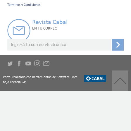
secundario
Términos y Condiciones
Revista Cabal
EN TU CORREO
Portal realizado con herramientas de Software Libre
bajo licencia GPL.