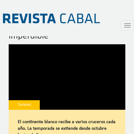
La Antártida, un destino
Pasar
Togg
al
navi
imperdible
contenido
principal
Turismo
El continente blanco recibe a varios cruceros cada
año. La temporada se extiende desde octubre