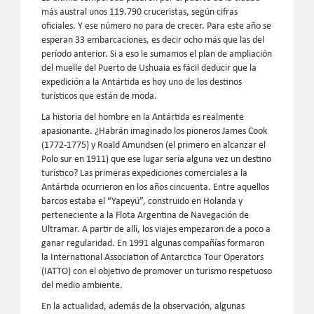
más austral unos 119.790 cruceristas, según cifras
oficiales. Y ese número no para de crecer. Para este año se
esperan 33 embarcaciones, es decir ocho más que las del
período anterior. Si a eso le sumamos el plan de ampliación
del muelle del Puerto de Ushuaia es fácil deducir que la
expedición a la Antártida es hoy uno de los destinos
turísticos que están de moda.
La historia del hombre en la Antártida es realmente
apasionante. ¿Habrán imaginado los pioneros James Cook
(1772-1775) y Roald Amundsen (el primero en alcanzar el
Polo sur en 1911) que ese lugar sería alguna vez un destino
turístico? Las primeras expediciones comerciales a la
Antártida ocurrieron en los años cincuenta. Entre aquellos
barcos estaba el “Yapeyú”, construido en Holanda y
perteneciente a la Flota Argentina de Navegación de
Ultramar. A partir de allí, los viajes empezaron de a poco a
ganar regularidad. En 1991 algunas compañías formaron
la International Association of Antarctica Tour Operators
(IATTO) con el objetivo de promover un turismo respetuoso
del medio ambiente.
En la actualidad, además de la observación, algunas