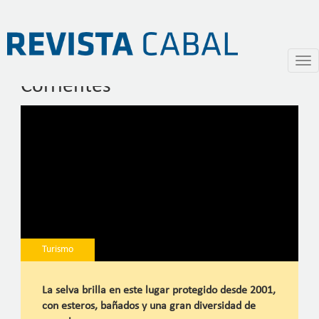
Parque Nacional Mburucuyá en
Pasar
Togg
al
navi
Corrientes
contenido
principal
Turismo
La selva brilla en este lugar protegido desde 2001,
con esteros, bañados y una gran diversidad de