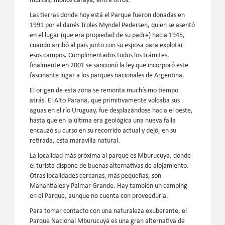
mulitas, monos carayá, entre otros.
Las tierras donde hoy está el Parque fueron donadas en
1991 por el danés Troles Myndel Pedersen, quien se asentó
en el lugar (que era propiedad de su padre) hacia 1945,
cuando arribó al país junto con su esposa para explotar
esos campos. Cumplimentados todos los trámites,
finalmente en 2001 se sancionó la ley que incorporó este
fascinante lugar a los parques nacionales de Argentina.
El origen de esta zona se remonta muchísimo tiempo
atrás. El Alto Paraná, que primitivamente volcaba sus
aguas en el río Uruguay, fue desplazándose hacia el oeste,
hasta que en la última era geológica una nueva falla
encauzó su curso en su recorrido actual y dejó, en su
retirada, esta maravilla natural.
La localidad más próxima al parque es Mburucuyá, donde
el turista dispone de buenas alternativas de alojamiento.
Otras localidades cercanas, más pequeñas, son
Manantiales y Palmar Grande. Hay también un camping
en el Parque, aunque no cuenta con proveeduría.
Para tomar contacto con una naturaleza exuberante, el
Parque Nacional Mburucuyá es una gran alternativa de