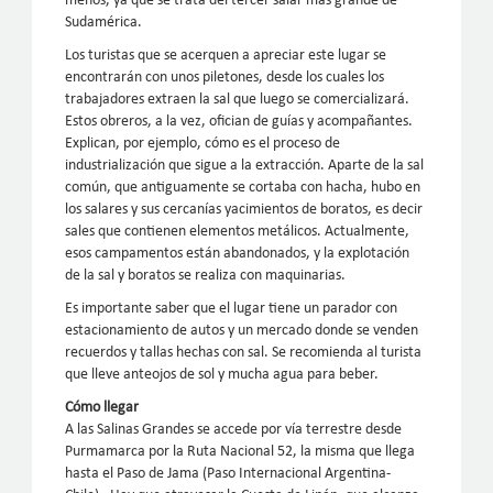
menos, ya que se trata del tercer salar más grande de
Sudamérica.
Los turistas que se acerquen a apreciar este lugar se
encontrarán con unos piletones, desde los cuales los
trabajadores extraen la sal que luego se comercializará.
Estos obreros, a la vez, ofician de guías y acompañantes.
Explican, por ejemplo, cómo es el proceso de
industrialización que sigue a la extracción. Aparte de la sal
común, que antiguamente se cortaba con hacha, hubo en
los salares y sus cercanías yacimientos de boratos, es decir
sales que contienen elementos metálicos. Actualmente,
esos campamentos están abandonados, y la explotación
de la sal y boratos se realiza con maquinarias.
Es importante saber que el lugar tiene un parador con
estacionamiento de autos y un mercado donde se venden
recuerdos y tallas hechas con sal. Se recomienda al turista
que lleve anteojos de sol y mucha agua para beber.
Cómo llegar
A las Salinas Grandes se accede por vía terrestre desde
Purmamarca por la Ruta Nacional 52, la misma que llega
hasta el Paso de Jama (Paso Internacional Argentina-