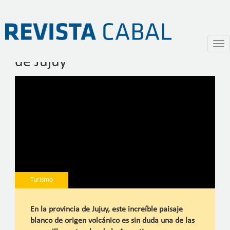
Salinas Grandes en la provincia
Pasar
Togg
al
navi
de Jujuy
contenido
principal
Turismo
En la provincia de Jujuy, este increíble paisaje
blanco de origen volcánico es sin duda una de las