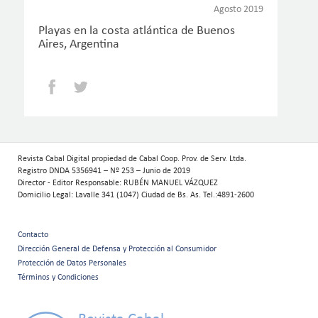
Agosto 2019
Playas en la costa atlántica de Buenos
Aires, Argentina
Facebook
Twitter
Revista Cabal Digital propiedad de Cabal Coop. Prov. de Serv. Ltda.
Registro DNDA 5356941 – Nº 253 – Junio de 2019
Director - Editor Responsable: RUBÉN MANUEL VÁZQUEZ
Domicilio Legal: Lavalle 341 (1047) Ciudad de Bs. As. Tel.:4891-2600
Contacto
Menú
Dirección General de Defensa y Protección al Consumidor
Protección de Datos Personales
secundario
Términos y Condiciones