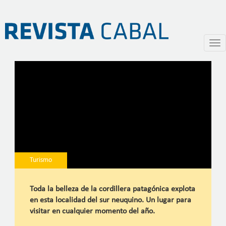
Villa La Angostura, Neuquén
Pasar
Togg
al
navi
contenido
principal
Turismo
Toda la belleza de la cordillera patagónica explota
en esta localidad del sur neuquino. Un lugar para
visitar en cualquier momento del año.