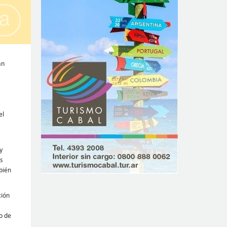
an
el
y
s
bién
ción
o de