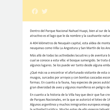
Facebook
Twitter
Dentro del Parque Nacional Nahuel Huapi, bien al sur de la
atractivo es el lago que le da nombre y la cautivante natu
A 404 kilómetros de Neuquén capital, esta aldea de montañ
neuquinas como Villa La Angostura y San Martín de los An
Más allá de todas las actividades lacustres y de aventura b
cual se conoce a esta villa: el bosque sumergido. Se trata 
algunos lugares. Se los puede ver tanto desde alguna em
¿Qué más va a encontrar el afortunado visitante de esta 
musgos, surcados por arroyos y con bonitas cascadas esco
formas. En cuanto a la fauna, hay especies de peces autóc
gran diversidad de aves y algunos mamíferos en peligro d
En cuanto a la historia de la Villa hay que decir que fue 
de Parques Nacionales, en la que se autorizó el loteo de 1
Algunos argentinos y muchos inmigrantes europeos ensegu
la actividad turística. Mucho antes de ello vivieron tehuel