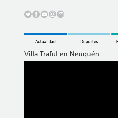
Menú
Actualidad
Deportes
principal
Villa Traful en Neuquén
Pasar
al
contenido
principal