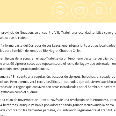
 provincia de Neuquén, se encuentra Villa Traful, una localidad turística cuyo gr
raleza que lo rodea.
a forma parte del Corredor de Los Lagos, que integra junto a otras localidades
des pero también de zonas de Río Negro, Chubut y Chile.
ien típicas de la zona, en el lago Traful se da un fenómeno bastante peculiar por 
de unos 60 cipreses secos que reposan sobre el lecho del lago y que sobresalen en
barcación como practicando buceo.
comarca? En cuanto a la vegetación, bosques de cipreses, helechos, enredaderas 
ndidas. Pero además verá rocas basálticas erosionadas que adquieren caprichosa
tonas de la región que conviven con otras introducidas por el hombre. Y hay tam
e extinción como el huemul.
creada el 30 de noviembre de 1936 a través de una resolución de la entonces Direc
44 hectáreas, aunque ya había pobladores criando ganado y cultivando la tierra.
ida compraron las flamantes parcelas, vislumbrando seguramente el gran futur
ches.