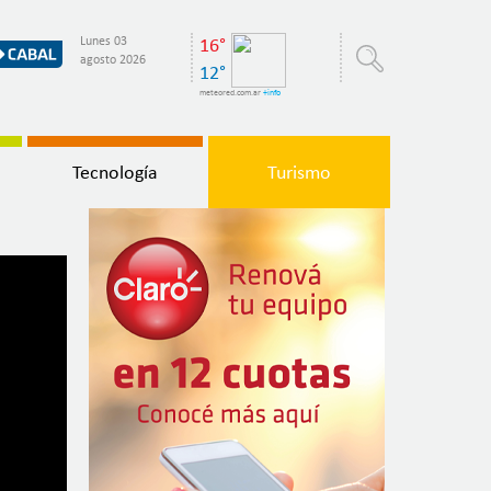
Lunes 03
16°
agosto 2026
12°
meteored.com.ar
+info
Tecnología
Turismo