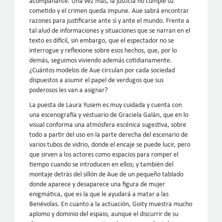
acompañante. Una vez más, la justicia no cumple su
cometido y el crimen queda impune. Aue sabrá encontrar
razones para justificarse ante sí y ante el mundo. Frente a
tal alud de informaciones y situaciones que se narran en el
texto es difícil, sin embargo, que el espectador no se
interrogue y reflexione sobre esos hechos, que, por lo
demás, seguimos viviendo además cotidianamente.
¿Cuántos modelos de Aue circulan por cada sociedad
dispuestos a asumir el papel de verdugos que sus
poderosos les van a asignar?
La puesta de Laura Yusem es muy cuidada y cuenta con
una escenografía y vestuario de Graciela Galán, que en lo
visual conforma una atmósfera escénica sugestiva, sobre
todo a partir del uso en la parte derecha del escenario de
varios tubos de vidrio, donde el encaje se puede lucir, pero
que sirven a los actores como espacios para romper el
tiempo cuando se introducen en ellos; y también del
montaje detrás del sillón de Aue de un pequeño tablado
donde aparece y desaparece una figura de mujer
enigmática, que es la que le ayudará a matar a las
Benévolas. En cuanto a la actuación, Goity muestra mucho
aplomo y dominio del espaio, aunque el discurrir de su