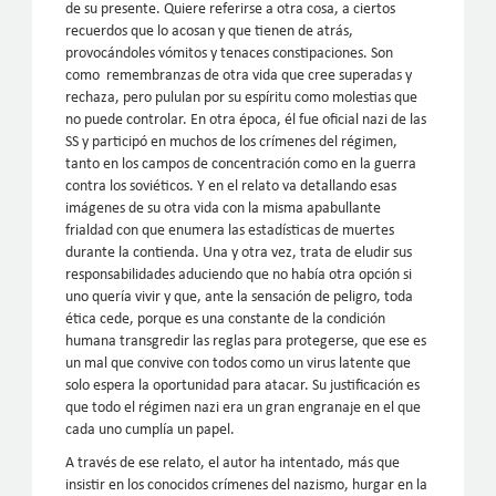
de su presente. Quiere referirse a otra cosa, a ciertos
recuerdos que lo acosan y que tienen de atrás,
provocándoles vómitos y tenaces constipaciones. Son
como remembranzas de otra vida que cree superadas y
rechaza, pero pululan por su espíritu como molestias que
no puede controlar. En otra época, él fue oficial nazi de las
SS y participó en muchos de los crímenes del régimen,
tanto en los campos de concentración como en la guerra
contra los soviéticos. Y en el relato va detallando esas
imágenes de su otra vida con la misma apabullante
frialdad con que enumera las estadísticas de muertes
durante la contienda. Una y otra vez, trata de eludir sus
responsabilidades aduciendo que no había otra opción si
uno quería vivir y que, ante la sensación de peligro, toda
ética cede, porque es una constante de la condición
humana transgredir las reglas para protegerse, que ese es
un mal que convive con todos como un virus latente que
solo espera la oportunidad para atacar. Su justificación es
que todo el régimen nazi era un gran engranaje en el que
cada uno cumplía un papel.
A través de ese relato, el autor ha intentado, más que
insistir en los conocidos crímenes del nazismo, hurgar en la