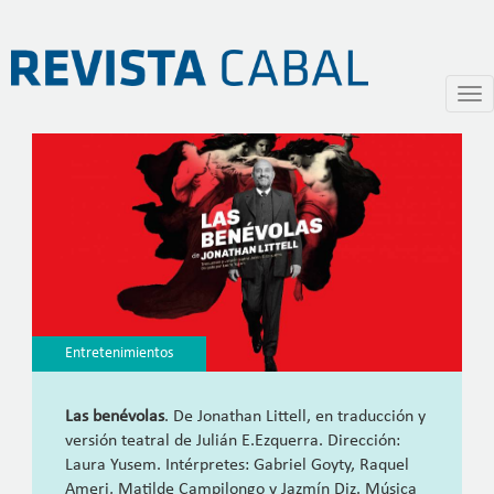
Las benévolas
Pasar
Togg
al
navi
contenido
principal
Entretenimientos
Las benévolas
. De Jonathan Littell, en traducción y
versión teatral de Julián E.Ezquerra. Dirección:
Laura Yusem. Intérpretes: Gabriel Goyty, Raquel
Ameri, Matilde Campilongo y Jazmín Diz. Música