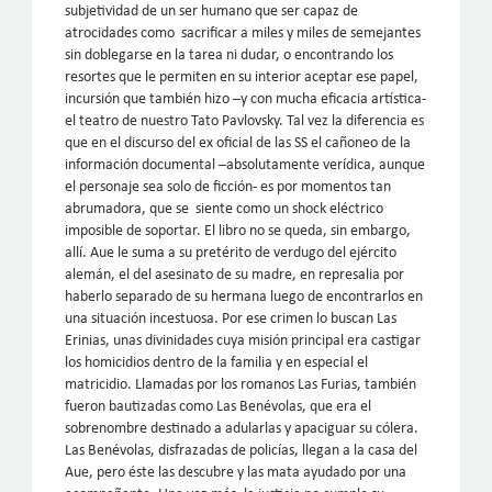
subjetividad de un ser humano que ser capaz de
atrocidades como sacrificar a miles y miles de semejantes
sin doblegarse en la tarea ni dudar, o encontrando los
resortes que le permiten en su interior aceptar ese papel,
incursión que también hizo –y con mucha eficacia artística-
el teatro de nuestro Tato Pavlovsky. Tal vez la diferencia es
que en el discurso del ex oficial de las SS el cañoneo de la
información documental –absolutamente verídica, aunque
el personaje sea solo de ficción- es por momentos tan
abrumadora, que se siente como un shock eléctrico
imposible de soportar. El libro no se queda, sin embargo,
allí. Aue le suma a su pretérito de verdugo del ejército
alemán, el del asesinato de su madre, en represalia por
haberlo separado de su hermana luego de encontrarlos en
una situación incestuosa. Por ese crimen lo buscan Las
Erinias, unas divinidades cuya misión principal era castigar
los homicidios dentro de la familia y en especial el
matricidio. Llamadas por los romanos Las Furias, también
fueron bautizadas como Las Benévolas, que era el
sobrenombre destinado a adularlas y apaciguar su cólera.
Las Benévolas, disfrazadas de policías, llegan a la casa del
Aue, pero éste las descubre y las mata ayudado por una