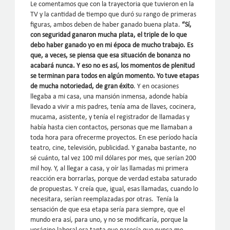
Le comentamos que con la trayectoria que tuvieron en la
TV y la cantidad de tiempo que duró su rango de primeras
figuras, ambos deben de haber ganado buena plata.
“Sí,
con seguridad ganaron mucha plata, el triple de lo que
debo haber ganado yo en mi época de mucho trabajo. Es
que, a veces, se piensa que esa situación de bonanza no
acabará nunca. Y eso no es así, los momentos de plenitud
se terminan para todos en algún momento. Yo tuve etapas
de mucha notoriedad, de gran éxito
. Y en ocasiones
llegaba a mi casa, una mansión inmensa, adonde había
llevado a vivir a mis padres, tenía ama de llaves, cocinera,
mucama, asistente, y tenía el registrador de llamadas y
había hasta cien contactos, personas que me llamaban a
toda hora para ofrecerme proyectos. En ese período hacía
teatro, cine, televisión, publicidad. Y ganaba bastante, no
sé cuánto, tal vez 100 mil dólares por mes, que serían 200
mil hoy. Y, al llegar a casa, y oír las llamadas mi primera
reacción era borrarlas, porque de verdad estaba saturado
de propuestas. Y creía que, igual, esas llamadas, cuando lo
necesitara, serían reemplazadas por otras. Tenía la
sensación de que esa etapa sería para siempre, que el
mundo era así, para uno, y no se modificaría, porque la