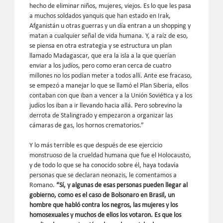
hecho de eliminar niños, mujeres, viejos. Es lo que les pasa
a muchos soldados yanquis que han estado en Irak,
Afganistán u otras guerras y un día entran a un shopping y
matan a cualquier señal de vida humana. Y, a raíz de eso,
se piensa en otra estrategia y se estructura un plan
llamado Madagascar, que era la isla a la que querían
enviar a los judíos, pero como eran cerca de cuatro
millones no los podían meter a todos allí. Ante ese fracaso,
se empezó a manejar lo que se llamó el Plan Siberia, ellos
contaban con que iban a vencer a la Unión Soviética y a los
judíos los iban a ir llevando hacia allá. Pero sobrevino la
derrota de Stalingrado y empezaron a organizar las
cámaras de gas, los hornos crematorios.”
Y lo más terrible es que después de ese ejercicio
monstruoso de la crueldad humana que fue el Holocausto,
y de todo lo que se ha conocido sobre él, haya todavía
personas que se declaran neonazis, le comentamos a
Romano.
“Sí, y algunas de esas personas pueden llegar al
gobierno, como es el caso de Bolsonaro en Brasil, un
hombre que habló contra los negros, las mujeres y los
homosexuales y muchos de ellos los votaron. Es que los