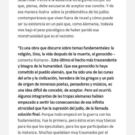
desarrollar frente a la audiencia los argumentos por los
que, piensa, debe excusarse de aceptar ese convite. Y de
esa manera ilustra sobre la problemática de los judíos
contemporáneos que viven fuera de Israel y cómo puede
ser su existencia en un país que, como Alemania, todavía
vive bajo el peso psicológico de haber parido esa
monstruosidad que es el nazismo.
“Es una obra que discurre sobre temas fundamentales: la
religión, Dios, la vida después de la muerte, el genocidio
–
comenta Romano-.
Este último el hecho más trascendente
y bisagra de la humanidad. Que ese genocidio lo haya
cometido el pueblo alemán, que ha sido una de las cunas
del arte y la civilización, heredera de los griegos y un país
de origen de inmensos poetas, pensadores y músicos, es
una idea difícil de concebir, de aceptar. Pero así ocurrió.
Algunos integrantes de las tropas alemanas habían
empezado a sentir las consecuencias de esa infinita
atrocidad que fue la supresión del judío, de la llamada
solución final.
Porque todo empezó en la guerra con los
fusilamientos. Fue lo primero, pero éstos eran muy tóxicos
para los que los ejecutaban, para los que participaban de
la matanza. Muchos quedaban muy traumados por el