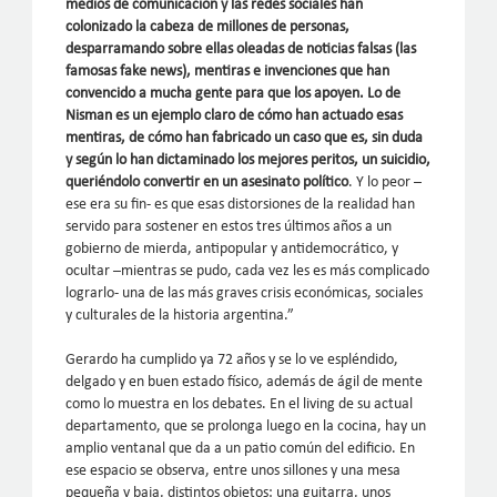
medios de comunicación y las redes sociales han
colonizado la cabeza de millones de personas,
desparramando sobre ellas oleadas de noticias falsas (las
famosas fake news), mentiras e invenciones que han
convencido a mucha gente para que los apoyen. Lo de
Nisman es un ejemplo claro de cómo han actuado esas
mentiras, de cómo han fabricado un caso que es, sin duda
y según lo han dictaminado los mejores peritos, un suicidio,
queriéndolo convertir en un asesinato político
. Y lo peor –
ese era su fin- es que esas distorsiones de la realidad han
servido para sostener en estos tres últimos años a un
gobierno de mierda, antipopular y antidemocrático, y
ocultar –mientras se pudo, cada vez les es más complicado
lograrlo- una de las más graves crisis económicas, sociales
y culturales de la historia argentina.”
Gerardo ha cumplido ya 72 años y se lo ve espléndido,
delgado y en buen estado físico, además de ágil de mente
como lo muestra en los debates. En el living de su actual
departamento, que se prolonga luego en la cocina, hay un
amplio ventanal que da a un patio común del edificio. En
ese espacio se observa, entre unos sillones y una mesa
pequeña y baja, distintos objetos: una guitarra, unos