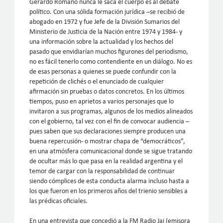
Gerardo Romano nunca le saca el cuerpo es al debate
político. Con una sólida formación jurídica –se recibió de
abogado en 1972 y fue Jefe de la División Sumarios del
Ministerio de Justicia de la Nación entre 1974 y 1984- y
una información sobre la actualidad y los hechos del
pasado que envidiarían muchos figurones del periodismo,
no es fácil tenerlo como contendiente en un diálogo. No es
de esas personas a quienes se puede confundir con la
repetición de clichés o el enunciado de cualquier
afirmación sin pruebas o datos concretos. En los últimos
tiempos, puso en aprietos a varios personajes que lo
invitaron a sus programas, algunos de los medios alineados
con el gobierno, tal vez con el fin de convocar audiencia –
pues saben que sus declaraciones siempre producen una
buena repercusión- o mostrar chapa de “democráticos”,
en una atmósfera comunicacional donde se sigue tratando
de ocultar más lo que pasa en la realidad argentina y el
temor de cargar con la responsabilidad de continuar
siendo cómplices de esta conducta alarma incluso hasta a
los que fueron en los primeros años del trienio sensibles a
las prédicas oficiales.
En una entrevista que concedió a la FM Radio Jai (emisora