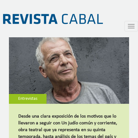
Entrevista a Gerardo Romano
Pasar
Togg
al
navi
contenido
principal
Entrevistas
Desde una clara exposición de los motivos que lo
llevaron a seguir con Un judío común y corriente,
obra teatral que ya representa en su quinta
temporada, hasta análisis de los temas del país y