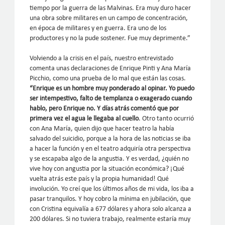
tiempo por la guerra de las Malvinas. Era muy duro hacer
una obra sobre militares en un campo de concentración,
en época de militares y en guerra. Era uno de los
productores y no la pude sostener. Fue muy deprimente.”
Volviendo a la crisis en el país, nuestro entrevistado
comenta unas declaraciones de Enrique Pinti y Ana María
Picchio, como una prueba de lo mal que están las cosas.
“Enrique es un hombre muy ponderado al opinar. Yo puedo
ser intempestivo, falto de templanza o exagerado cuando
hablo, pero Enrique no. Y días atrás comentó que por
primera vez el agua le llegaba al cuello
. Otro tanto ocurrió
con Ana María, quien dijo que hacer teatro la había
salvado del suicidio, porque a la hora de las noticias se iba
a hacer la función y en el teatro adquiría otra perspectiva
y se escapaba algo de la angustia. Y es verdad, ¿quién no
vive hoy con angustia por la situación económica? ¡Qué
vuelta atrás este país y la propia humanidad! Qué
involución. Yo creí que los últimos años de mi vida, los iba a
pasar tranquilos. Y hoy cobro la mínima en jubilación, que
con Cristina equivalía a 677 dólares y ahora solo alcanza a
200 dólares. Si no tuviera trabajo, realmente estaría muy