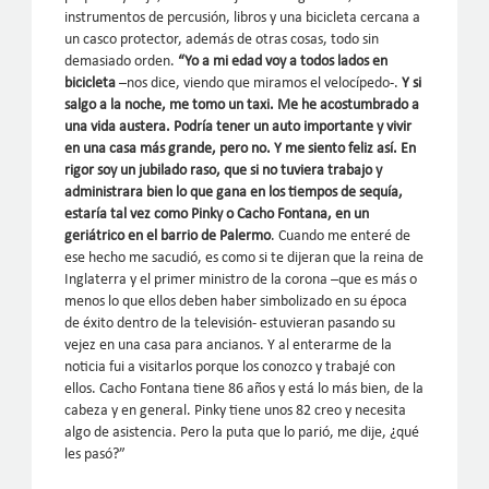
instrumentos de percusión, libros y una bicicleta cercana a
un casco protector, además de otras cosas, todo sin
demasiado orden.
“Yo a mi edad voy a todos lados en
bicicleta
–nos dice, viendo que miramos el velocípedo-.
Y si
salgo a la noche, me tomo un taxi. Me he acostumbrado a
una vida austera. Podría tener un auto importante y vivir
en una casa más grande, pero no. Y me siento feliz así. En
rigor soy un jubilado raso, que si no tuviera trabajo y
administrara bien lo que gana en los tiempos de sequía,
estaría tal vez como Pinky o Cacho Fontana, en un
geriátrico en el barrio de Palermo
. Cuando me enteré de
ese hecho me sacudió, es como si te dijeran que la reina de
Inglaterra y el primer ministro de la corona –que es más o
menos lo que ellos deben haber simbolizado en su época
de éxito dentro de la televisión- estuvieran pasando su
vejez en una casa para ancianos. Y al enterarme de la
noticia fui a visitarlos porque los conozco y trabajé con
ellos. Cacho Fontana tiene 86 años y está lo más bien, de la
cabeza y en general. Pinky tiene unos 82 creo y necesita
algo de asistencia. Pero la puta que lo parió, me dije, ¿qué
les pasó?”