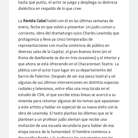
hasta qué punto, el actor se juega y despliega su destreza
dialéctica en respaldo de lo que cree.
La
Revista Cabal
habló con él en las últimas semanas de
enero, fecha en que volvió a presentar
Un judío común y
corriente
, obra del dramaturgo suizo Charles Lewinsky que
protagoniza y lleva ya cinco temporadas de
representaciones con mucha asistencia de público en
diversas salas de la Capital, el gran Buenos Aires (en el
Roma de Avellaneda se dio en tres ocasiones) y el interior y
que ahora se está ofreciendo en el Chacarerean Teatre. La
plática con el actor tuvo lugar en su departamento del
barrio de Palermo. Después de ver esa pieza teatral y oír
algunas de sus últimas intervenciones en distintos espacios
radiales y televisivos, entre ellas una muy lúcida en el
estudio de C5N, el que escribe estas líneas se acercó a su
vivienda para retomar algunos de los temas que apasionan
a este artista y hablar en especial de su nuevo éxito con la
obra de Lewinsky. El texto plantea los dilemas que se le
plantean a un profesor judío alemán que recibe una
invitación de una escuela secundaria para hablar de esa
etapa oscura de la humanidad. El hombre comienza a