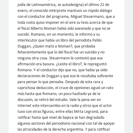
judía de Latinoamérica, se autodesigna) el último 22 de
enero, el conocido intérprete mantuvo un ríspido diálogo
con el conductor del programa, Miguel Steuermann, que a
toda costa quiso imponer en el aire su tesis acerca de que
el fiscal Alberto Nisman había sido asesinado y que no se
suicidó. Romano, en un momento, le informó a su
interlocutor que había un libro del periodista Pablo
Duggan, ¿Quién mató a Nisman?, que probaba
fehacientemente que lo del fiscal fue un suicidio y no
ninguna otra cosa. Steuermann le contestó que esa
afirmación era basura. ¿Leíste el libro?, le repreguntó
Romano. Y el conductor dijo que no, que había ya oído
declaraciones de Duggan y que eso le resultaba suficiente
para pensar lo que pensaba. Después de esta rara y
caprichosa deducción, el cruce de opiniones siguió un rato
más hasta que Romano, un poco hastiado ya de la
discusión, se retiró del estudio. Vale la pena ver en
Internet este intercambio en la radio y otros que el actor
tuvo con otras figuras, entre ellas Mirta Legrand, para
ratificar hasta qué nivel de bajeza se han degradado
algunos sectores del periodismo nacional con tal de apoyar
las atrocidades de la derecha argentina. Y para ratificar