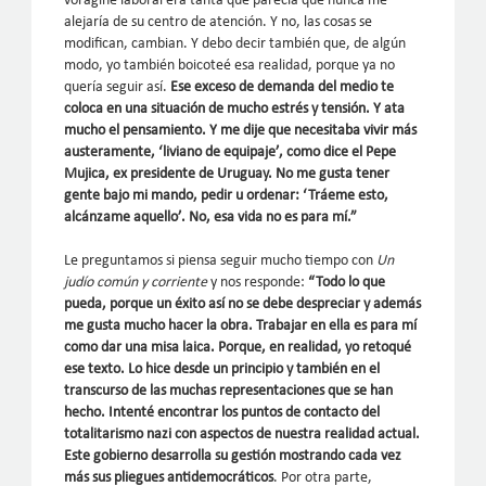
vorágine laboral era tanta que parecía que nunca me
alejaría de su centro de atención. Y no, las cosas se
modifican, cambian. Y debo decir también que, de algún
modo, yo también boicoteé esa realidad, porque ya no
quería seguir así.
Ese exceso de demanda del medio te
coloca en una situación de mucho estrés y tensión. Y ata
mucho el pensamiento. Y me dije que necesitaba vivir más
austeramente, ‘liviano de equipaje’, como dice el Pepe
Mujica, ex presidente de Uruguay. No me gusta tener
gente bajo mi mando, pedir u ordenar: ‘Tráeme esto,
alcánzame aquello’. No, esa vida no es para mí.”
Le preguntamos si piensa seguir mucho tiempo con
Un
judío común y corriente
y nos responde:
“Todo lo que
pueda, porque un éxito así no se debe despreciar y además
me gusta mucho hacer la obra. Trabajar en ella es para mí
como dar una misa laica. Porque, en realidad, yo retoqué
ese texto. Lo hice desde un principio y también en el
transcurso de las muchas representaciones que se han
hecho. Intenté encontrar los puntos de contacto del
totalitarismo nazi con aspectos de nuestra realidad actual.
Este gobierno desarrolla su gestión mostrando cada vez
más sus pliegues antidemocráticos
. Por otra parte,