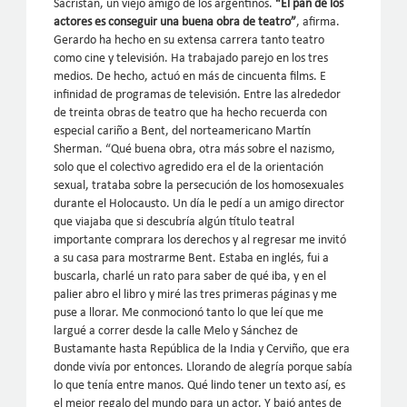
Sacristán, un viejo amigo de los argentinos.
“El pan de los
actores es conseguir una buena obra de teatro”
, afirma.
Gerardo ha hecho en su extensa carrera tanto teatro
como cine y televisión. Ha trabajado parejo en los tres
medios. De hecho, actuó en más de cincuenta films. E
infinidad de programas de televisión. Entre las alrededor
de treinta obras de teatro que ha hecho recuerda con
especial cariño a Bent, del norteamericano Martín
Sherman. “Qué buena obra, otra más sobre el nazismo,
solo que el colectivo agredido era el de la orientación
sexual, trataba sobre la persecución de los homosexuales
durante el Holocausto. Un día le pedí a un amigo director
que viajaba que si descubría algún título teatral
importante comprara los derechos y al regresar me invitó
a su casa para mostrarme Bent. Estaba en inglés, fui a
buscarla, charlé un rato para saber de qué iba, y en el
palier abro el libro y miré las tres primeras páginas y me
puse a llorar. Me conmocionó tanto lo que leí que me
largué a correr desde la calle Melo y Sánchez de
Bustamante hasta República de la India y Cerviño, que era
donde vivía por entonces. Llorando de alegría porque sabía
lo que tenía entre manos. Qué lindo tener un texto así, es
el mejor regalo del mundo para un actor. Y bajó antes de