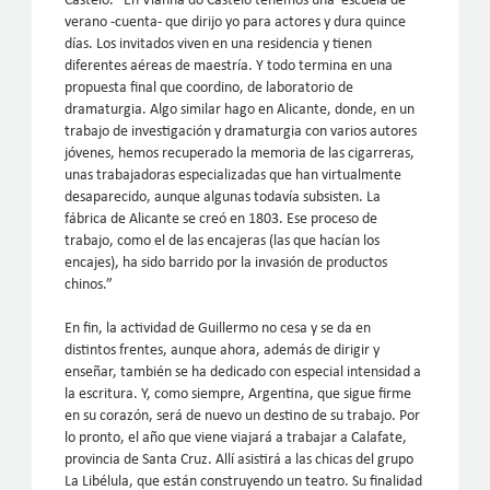
Castelo. “En Vianha do Castelo tenemos una escuela de
verano -cuenta- que dirijo yo para actores y dura quince
días. Los invitados viven en una residencia y tienen
diferentes aéreas de maestría. Y todo termina en una
propuesta final que coordino, de laboratorio de
dramaturgia. Algo similar hago en Alicante, donde, en un
trabajo de investigación y dramaturgia con varios autores
jóvenes, hemos recuperado la memoria de las cigarreras,
unas trabajadoras especializadas que han virtualmente
desaparecido, aunque algunas todavía subsisten. La
fábrica de Alicante se creó en 1803. Ese proceso de
trabajo, como el de las encajeras (las que hacían los
encajes), ha sido barrido por la invasión de productos
chinos.”
En fin, la actividad de Guillermo no cesa y se da en
distintos frentes, aunque ahora, además de dirigir y
enseñar, también se ha dedicado con especial intensidad a
la escritura. Y, como siempre, Argentina, que sigue firme
en su corazón, será de nuevo un destino de su trabajo. Por
lo pronto, el año que viene viajará a trabajar a Calafate,
provincia de Santa Cruz. Allí asistirá a las chicas del grupo
La Libélula, que están construyendo un teatro. Su finalidad