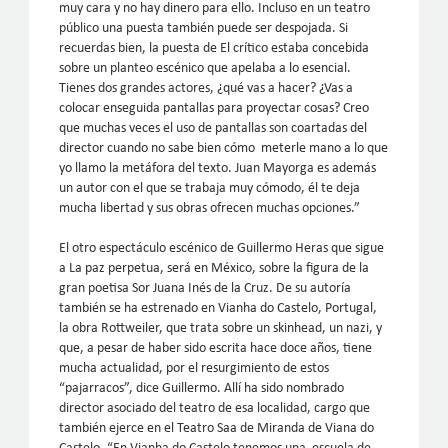
muy cara y no hay dinero para ello. Incluso en un teatro
público una puesta también puede ser despojada. Si
recuerdas bien, la puesta de El crítico estaba concebida
sobre un planteo escénico que apelaba a lo esencial.
Tienes dos grandes actores, ¿qué vas a hacer? ¿Vas a
colocar enseguida pantallas para proyectar cosas? Creo
que muchas veces el uso de pantallas son coartadas del
director cuando no sabe bien cómo meterle mano a lo que
yo llamo la metáfora del texto. Juan Mayorga es además
un autor con el que se trabaja muy cómodo, él te deja
mucha libertad y sus obras ofrecen muchas opciones.”
El otro espectáculo escénico de Guillermo Heras que sigue
a La paz perpetua, será en México, sobre la figura de la
gran poetisa Sor Juana Inés de la Cruz. De su autoría
también se ha estrenado en Vianha do Castelo, Portugal,
la obra Rottweiler, que trata sobre un skinhead, un nazi, y
que, a pesar de haber sido escrita hace doce años, tiene
mucha actualidad, por el resurgimiento de estos
“pajarracos”, dice Guillermo. Allí ha sido nombrado
director asociado del teatro de esa localidad, cargo que
también ejerce en el Teatro Saa de Miranda de Viana do