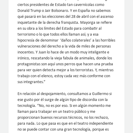
ciertos presidentes de Estado tan cavernícolas como
Donald Trump o Jair Bolsonaro. Y en España no sabemos
qué pasará en las elecciones del 28 de abril con el ascenso
inquietante de la derecha franquista. Mayorga se refiere
en su obra a los límites del Estado para combatir al
terrorismo o lo que todos ellos llaman así; y a esa
hipocresía de denominar ‘daños colaterales’ a las horribles
vulneraciones del derecho a la vida de miles de personas
inocentes. Y Juan lo hace de un modo muy inteligente e
irónico, rescatando la vieja fabula de animales, donde los
protagonistas son aquí unos perros que hacen una prueba
para ver quien detecta mejor a los terroristas. Y, mientras
trabajo con el elenco, estoy cada vez más conforme con
sus integrantes.”
En relación al despojamiento, consultamos a Guillermo si
ese gusto por él surge de algún tipo de discordia con la
tecnología. “No, no es por eso. Si en algún momento me
llaman para trabajar en un teatro público y me
proporcionan buenos recursos técnicos, no los rechazo,
para nada. Lo que pasa es que en el teatro independiente
no se puede contar con una gran tecnología, porque es