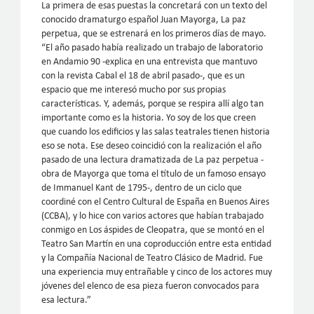
La primera de esas puestas la concretará con un texto del
conocido dramaturgo español Juan Mayorga, La paz
perpetua, que se estrenará en los primeros días de mayo.
“El año pasado había realizado un trabajo de laboratorio
en Andamio 90 -explica en una entrevista que mantuvo
con la revista Cabal el 18 de abril pasado-, que es un
espacio que me interesó mucho por sus propias
características. Y, además, porque se respira allí algo tan
importante como es la historia. Yo soy de los que creen
que cuando los edificios y las salas teatrales tienen historia
eso se nota. Ese deseo coincidió con la realización el año
pasado de una lectura dramatizada de La paz perpetua -
obra de Mayorga que toma el título de un famoso ensayo
de Immanuel Kant de 1795-, dentro de un ciclo que
coordiné con el Centro Cultural de España en Buenos Aires
(CCBA), y lo hice con varios actores que habían trabajado
conmigo en Los áspides de Cleopatra, que se montó en el
Teatro San Martín en una coproducción entre esta entidad
y la Compañía Nacional de Teatro Clásico de Madrid. Fue
una experiencia muy entrañable y cinco de los actores muy
jóvenes del elenco de esa pieza fueron convocados para
esa lectura.”