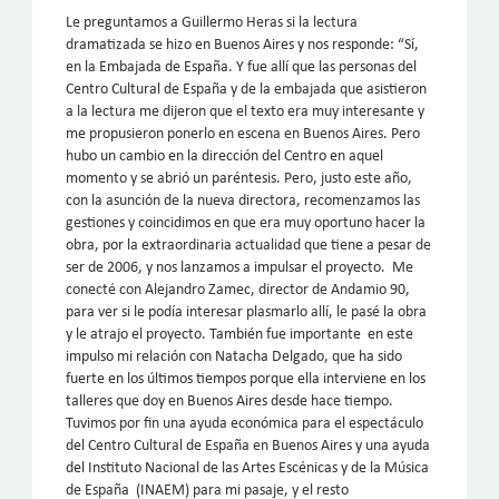
Le preguntamos a Guillermo Heras si la lectura
dramatizada se hizo en Buenos Aires y nos responde: “Sí,
en la Embajada de España. Y fue allí que las personas del
Centro Cultural de España y de la embajada que asistieron
a la lectura me dijeron que el texto era muy interesante y
me propusieron ponerlo en escena en Buenos Aires. Pero
hubo un cambio en la dirección del Centro en aquel
momento y se abrió un paréntesis. Pero, justo este año,
con la asunción de la nueva directora, recomenzamos las
gestiones y coincidimos en que era muy oportuno hacer la
obra, por la extraordinaria actualidad que tiene a pesar de
ser de 2006, y nos lanzamos a impulsar el proyecto. Me
conecté con Alejandro Zamec, director de Andamio 90,
para ver si le podía interesar plasmarlo allí, le pasé la obra
y le atrajo el proyecto. También fue importante en este
impulso mi relación con Natacha Delgado, que ha sido
fuerte en los últimos tiempos porque ella interviene en los
talleres que doy en Buenos Aires desde hace tiempo.
Tuvimos por fin una ayuda económica para el espectáculo
del Centro Cultural de España en Buenos Aires y una ayuda
del Instituto Nacional de las Artes Escénicas y de la Música
de España (INAEM) para mi pasaje, y el resto