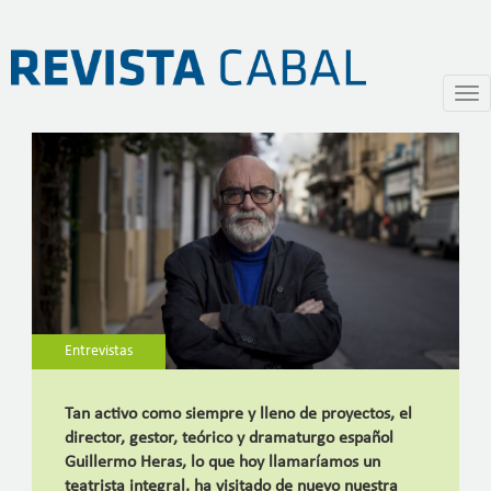
Entrevista a Guillermo Heras
Pasar
Togg
al
navi
contenido
principal
Entrevistas
Tan activo como siempre y lleno de proyectos, el
director, gestor, teórico y dramaturgo español
Guillermo Heras, lo que hoy llamaríamos un
teatrista integral, ha visitado de nuevo nuestra