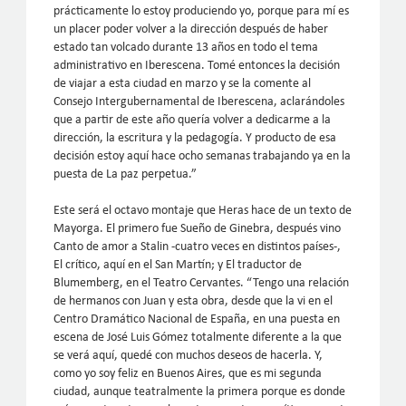
prácticamente lo estoy produciendo yo, porque para mí es
un placer poder volver a la dirección después de haber
estado tan volcado durante 13 años en todo el tema
administrativo en Iberescena. Tomé entonces la decisión
de viajar a esta ciudad en marzo y se la comente al
Consejo Intergubernamental de Iberescena, aclarándoles
que a partir de este año quería volver a dedicarme a la
dirección, la escritura y la pedagogía. Y producto de esa
decisión estoy aquí hace ocho semanas trabajando ya en la
puesta de La paz perpetua.”
Este será el octavo montaje que Heras hace de un texto de
Mayorga. El primero fue Sueño de Ginebra, después vino
Canto de amor a Stalin -cuatro veces en distintos países-,
El crítico, aquí en el San Martín; y El traductor de
Blumemberg, en el Teatro Cervantes. “Tengo una relación
de hermanos con Juan y esta obra, desde que la vi en el
Centro Dramático Nacional de España, en una puesta en
escena de José Luis Gómez totalmente diferente a la que
se verá aquí, quedé con muchos deseos de hacerla. Y,
como yo soy feliz en Buenos Aires, que es mi segunda
ciudad, aunque teatralmente la primera porque es donde