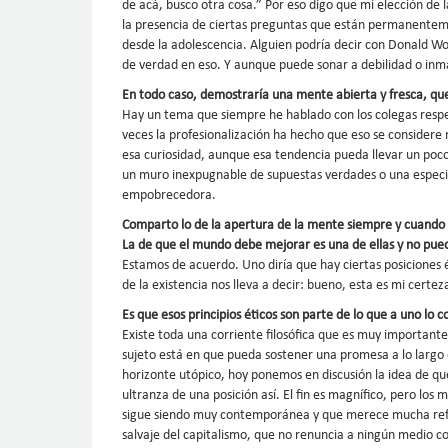
de acá, busco otra cosa.” Por eso digo que mi elección de la
la presencia de ciertas preguntas que están permanenteme
desde la adolescencia. Alguien podría decir con Donald Wo
de verdad en eso. Y aunque puede sonar a debilidad o inm
En todo caso, demostraría una mente abierta y fresca, qu
Hay un tema que siempre he hablado con los colegas respec
veces la profesionalización ha hecho que eso se considere
esa curiosidad, aunque esa tendencia pueda llevar un poco
un muro inexpugnable de supuestas verdades o una especial
empobrecedora.
Comparto lo de la apertura de la mente siempre y cuando s
La de que el mundo debe mejorar es una de ellas y no pued
Estamos de acuerdo. Uno diría que hay ciertas posiciones 
de la existencia nos lleva a decir: bueno, esta es mi cert
Es que esos principios éticos son parte de lo que a uno lo
Existe toda una corriente filosófica que es muy importante
sujeto está en que pueda sostener una promesa a lo largo 
horizonte utópico, hoy ponemos en discusión la idea de que 
ultranza de una posición así. El fin es magnífico, pero los
sigue siendo muy contemporánea y que merece mucha refle
salvaje del capitalismo, que no renuncia a ningún medio con 