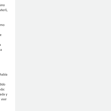
sino
Merlí,
como
de
a
ra
 había
dido
ada:
cada y
vivir