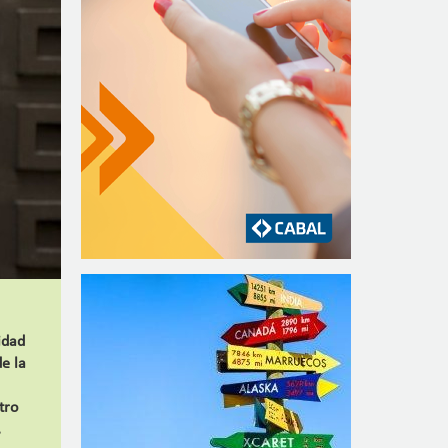
idad
e la
tro
,