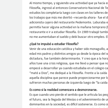
Al mismo tiempo, y siguiendo una actividad que ya hacía e
Filosofía, ingresó al entonces Conservatorio Nacional de T
estudios los completaría luego con clases en los talleres 
los trabajos que más me divirtió –recuerda ahora- fue el d
adicionista cajero del restaurante Pedemonte. Laburaba en
permitía hacer alguna actividad en la mañana temprano (has
restaurante e ir a estudiar filosofía. En 1989 trabajé tambi
no me aumentaban el sueldo y debí buscar otro empleo. E
¿Qué te impulsó a estudiar Filosofía?
Venir de una educación católica y haber sido monaguillo, 
edad mis padres y distintos amigos ya desde la época del s
dictadura, fue también determinante. Y creo que a la hora d
años tuve una crisis religiosa, que me llevó a pensar que n
empecé a desarrollar ya cuando estudiaba en el colegio ca
“maté a Dios”, me dediqué a la Filosofía. Frente a la caída
aquella disciplina que parece puede proporcionarme por 
sufrieron muchas personas de izquierda luego de “la caíd
Es como si la realidad comenzara a desmoronarse.
Es que cuando uno pierde el sentido que le articula las pe
el futuro, sea la llegada del Mesías o el advenimiento de 
dominantes en la sociedad, es difícil sostenerse. Es como s