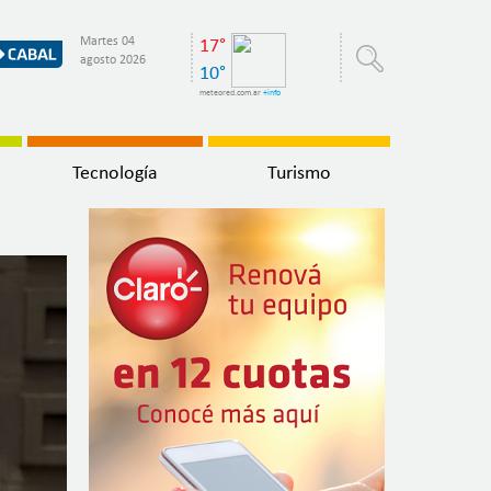
Martes 04
17°
agosto 2026
10°
meteored.com.ar
+info
Tecnología
Turismo