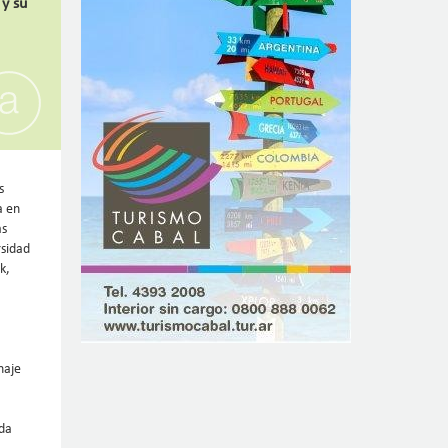
 y su
s
a en
as
rsidad
k,
naje
eda