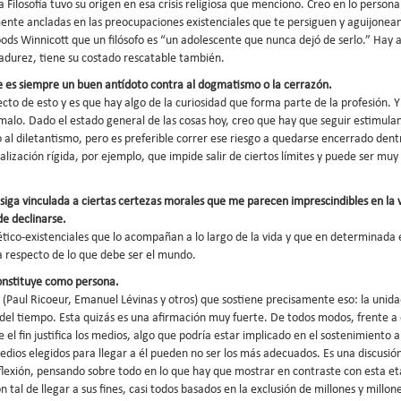
 Filosofía tuvo su origen en esa crisis religiosa que menciono. Creo en lo persona
nte ancladas en las preocupaciones existenciales que te persiguen y aguijonea
ods Winnicott que un filósofo es “un adolescente que nunca dejó de serlo.” Hay 
adurez, tiene su costado rescatable también.
e es siempre un buen antídoto contra al dogmatismo o la cerrazón.
to de esto y es que hay algo de la curiosidad que forma parte de la profesión. Y
 malo. Dado el estado general de las cosas hoy, creo que hay que seguir estimula
 al diletantismo, pero es preferible correr ese riesgo a quedarse encerrado dent
ización rígida, por ejemplo, que impide salir de ciertos límites y puede ser muy
iga vinculada a ciertas certezas morales que me parecen imprescindibles en la 
e declinarse.
ético-existenciales que lo acompañan a lo largo de la vida y que en determinada
eza respecto de lo que debe ser el mundo.
 constituye como persona.
 (Paul Ricoeur, Emanuel Lévinas y otros) que sostiene precisamente eso: la unida
del tiempo. Esta quizás es una afirmación muy fuerte. De todos modos, frente a
el fin justifica los medios, algo que podría estar implicado en el sostenimiento a
 medios elegidos para llegar a él pueden no ser los más adecuados. Es una discusió
xión, pensando sobre todo en lo que hay que mostrar en contraste con esta e
tal de llegar a sus fines, casi todos basados en la exclusión de millones y millon