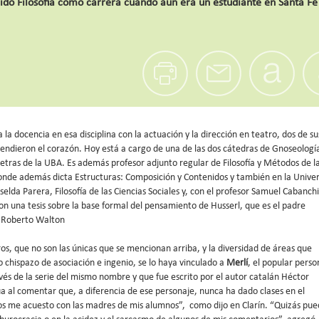
ido Filosofía como carrera cuando aún era un estudiante en Santa Fe
 la docencia en esa disciplina con la actuación y la dirección en teatro, dos de su
endieron el corazón. Hoy está a cargo de una de las dos cátedras de Gnoseologí
 Letras de la UBA. Es además profesor adjunto regular de Filosofía y Métodos de l
donde además dicta Estructuras: Composición y Contenidos y también en la Unive
selda Parera, Filosofía de las Ciencias Sociales y, con el profesor Samuel Cabanchi
n una tesis sobre la base formal del pensamiento de Husserl, que es el padre
r. Roberto Walton
s, que no son las únicas que se mencionan arriba, y la diversidad de áreas que
 chispazo de asociación e ingenio, se lo haya vinculado a
Merlí
, el popular perso
vés de la serie del mismo nombre y que fue escrito por el autor catalán Héctor
 al comentar que, a diferencia de ese personaje, nunca ha dado clases en el
os me acuesto con las madres de mis alumnos”, como dijo en Clarín. “Quizás pu