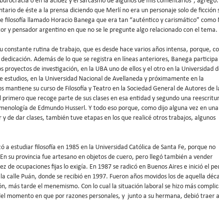
 burocracia o en la acidez y el sarcasmo de algunos de mis comentarios”, agregó.
io de éste a la prensa diciendo que Merlí no era un personaje solo de ficción 
 de filosofía llamado Horacio Banega que era tan “auténtico y carismático” como 
ctor y pensador argentino en que no se le pregunte algo relacionado con el tema.
su constante rutina de trabajo, que es desde hace varios años intensa, porque, 
 dedicación. Además de lo que se registra en líneas anteriores, Banega participa
 proyectos de investigación, en la UBA uno de ellos y el otro en la Universidad 
de estudios, en la Universidad Nacional de Avellaneda y próximamente en la
s mantiene su curso de Filosofía y Teatro en la Sociedad General de Autores de l
 el primero que recoge parte de sus clases en esa entidad y segundo una reescritu
omenología de Edmundo Husserl. Y todo eso porque, como dijo alguna vez en una
y de dar clases, también tuve etapas en los que realicé otros trabajos, algunos
ó a estudiar filosofía en 1985 en la Universidad Católica de Santa Fe, porque no
. En su provincia fue artesano en objetos de cuero, pero llegó también a vender
ez de ocupaciones fijas lo exigía. En 1987 se radicó en Buenos Aires e inició el pe
e la calle Puán, donde se recibió en 1997. Fueron años movidos los de aquella déc
ón, más tarde el menemismo. Con lo cual la situación laboral se hizo más compli
del momento en que por razones personales, y junto a su hermana, debió traer a 