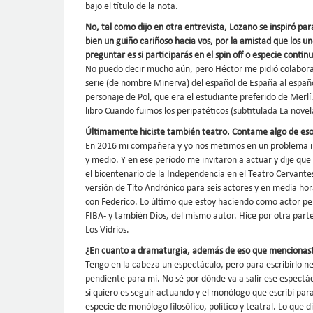
bajo el título de la nota.
No, tal como dijo en otra entrevista, Lozano se inspiró par
bien un guiño cariñoso hacia vos, por la amistad que los u
preguntar es si participarás en el spin off o especie contin
No puedo decir mucho aún, pero Héctor me pidió colaborac
serie (de nombre Minerva) del español de España al españo
personaje de Pol, que era el estudiante preferido de Merlí
libro Cuando fuimos los peripatéticos (subtitulada La nove
Últimamente hiciste también teatro. Contame algo de eso
En 2016 mi compañera y yo nos metimos en un problema i
y medio. Y en ese período me invitaron a actuar y dije qu
el bicentenario de la Independencia en el Teatro Cervantes
versión de Tito Andrónico para seis actores y en media hora
con Federico. Lo último que estoy haciendo como actor per
FIBA- y también Dios, del mismo autor. Hice por otra par
Los Vidrios.
¿En cuanto a dramaturgia, además de eso que mencionast
Tengo en la cabeza un espectáculo, pero para escribirlo ne
pendiente para mí. No sé por dónde va a salir ese espectá
sí quiero es seguir actuando y el monólogo que escribí pa
especie de monólogo filosófico, político y teatral. Lo que 