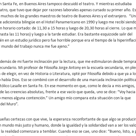
n Santa Fe, en Buenos Aires tampoco descuidó el teatro. Y mientras estudiaba
eatro, que tuvo que dejar por razones laborales apenas cursado su primer año. E
de muchos de los grandes maestros de teatro de Buenos Aires y el extranjero. “U
e adicionista bilingüe en el Hotel Panamericano en 1990 y luego me recibí siend
 horario cortado: de 11,30 a 15 horas y luego de 20,30 horas al cierre. Lo que 
ta las 11 horas) y luego a la tarde estudiar. Era bastante esquizoide salir del
én en un estudio jurídico pero fue horrible porque era el tiempo de la hiperinflac
l mundo del trabajo nunca me fue ajeno.”
además de mi fuerte inclinación por la lectura, que me estimularon desde tempr
ecundario. Mi profesor de Filosofia Jorge Antony en la escuela secundaria, en pl
e elegir, en vez de Historia o Literatura, opté por Filosofía debido a que ya a lo
o había Dios. Eso se combinó con el desarrollo de una marcada inclinación polític
tólico Lasalle en Santa Fe. En ese momento en que, como le decía a mis amigos,
 de las creencias absolutas, frente a ese vacío que queda, uno se dice: “Voy hacia
lo menos alguna contención.” Un amigo mío compara esta situación con la que
a del Muro”.
queñas certezas con que vive, la esperanza reconfortante de que algo se produci
un mundo más justo y humano, donde la igualdad y la solidaridad van a ser los val
i la realidad comenzara a temblar. Cuando eso se cae, uno dice: “Bueno, listo, a 