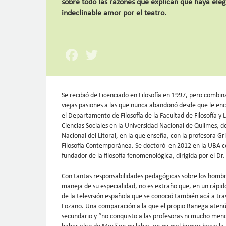
sobre todo las razones que explican que haya eleg
indeclinable amor por el teatro.
Facebook
Twitter
Se recibió de Licenciado en Filosofía en 1997, pero combina
viejas pasiones a las que nunca abandonó desde que le enc
el Departamento de Filosofía de la Facultad de Filosofía y
Ciencias Sociales en la Universidad Nacional de Quilmes, 
Nacional del Litoral, en la que enseña, con la profesora Gri
Filosofía Contemporánea. Se doctoró en 2012 en la UBA co
fundador de la filosofía fenomenológica, dirigida por el D
Con tantas responsabilidades pedagógicas sobre los hombro
maneja de su especialidad, no es extraño que, en un rápido
de la televisión española que se conoció también acá a tra
Lozano. Una comparación a la que el propio Banega atenúa
secundario y “no conquisto a las profesoras ni mucho men