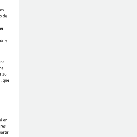
sos
no de
o
me
ión y
ana
ena
s 16
a, que
rá en
ores
partir