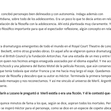
, concibió personajes bien delineados y con autonomía. Indaga además con
cotidiana, sobre todo de los adolescentes. Era un poco lo que te decía antes en rel
elación de la filosofía con la adolescencia. Ahí está planteada muy claramente. 
o filosófico importante para que el espectador reflexione, algún concepto en rel
para dramaturgos emergentes de todo el mundo en el Royal Court Theatre de Lond
l Beckett, entre otras grandes obras. En aquel año se eligieron quince dramaturg
n el British Council y la Fundación Antorchas. Fue una estadía de un mes y entre 
 quien nos hicimos amigos enseguida asociados por el idioma español. Y me a
Hitchcock y una jabonera del Bates Motel de la película Psicosis, que aún conservo
que tenía todavía que visitar Francia y se me hacía muy largo el viaje. Quedamos
esor de filosofía y descubro que su autor es Héctor. Terminada la primera tempo
ado mensajes y nos reconectamos. Y así me vinculo al universo de Merlí. Argent
serie.
Clarín a Lozano le preguntó si Merlí existía o era una ficción. Y él le contestó que
os quince minutos de fama a los que, según se dice, aspiran todos los mortales. Per
ue se inspiró Héctor para el personaje, como se dice en un especie de copete ubic