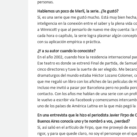
personas.
Hablemos un poco de Merlí, la serie. ¿Te gustó?
Sí, es una serie que me gustó mucho. Está muy bien hecha
inteligencia en la conexión entre el saber y la plena vida 
a Winnicott y que al pensarlo de nuevo me doy cuenta: la r
cada hora o capítulo, la serie logra plasmar algún concept
con su aplicación empírica o práctica.
¿Y a su autor cuando lo conociste?
En el año 2002, cuando hice la residencia internacional 
Ese teatro es donde se estrenó Final de partida, de Samue
cinco directores y tuve la suerte de ser elegido. Me becaro
dramaturgos del mundo estaba Héctor Lozano Colomer, con
que me regaló un libro con los afiches de las películas de 
Incluso me invitó a pasar por Barcelona pero no podía por
contacto. Con los años me hablan de una serie con un prof
le vuelvo a escribir vía Facebook y comenzamos intercambi
uno de los países de América Latina en la que más pegó la 
En una entrevista que le hizo el periodista Javier Firpo de 
Buenos Aires conocía uno y te nombró a vos, ¿verdad?
Sí, así salió en el artículo de Firpo, que me proveyó de es
rigor, y para que quede claro, no soy el personaje en el q