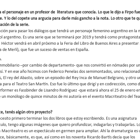
a el personaje en un profesor de literatura que conocía. Lo que le dijo a Firpo fu
ne. Y lo del copete una argucia para darle más gancho a la nota. Lo otro que te q
uación de la serie.
ión para pasar los diálogos que tendrá un personaje femenino argentino en la 
l argentino. Es una serie que se terminará por 2019 y tendrá como protagonista
. Héctor vendrá en abril próximo a la Feria del Libro de Buenos Aires a presentar 
la de Merlí), que fue un suceso de ventas en España.
.
nmobiliario –por cambio de departamento- que nos convirtió en nómades por u
e sí. Y en ese año hicimos con Federico Penelas dos semimontados, uno relaciona
, El rey del Abasto, sobre un episodio del Rey Inca de Manuel Belgrano, y otro u
 para el Teatro San Martín. Eso fue lo último que dirigí y en codirección, como d
former es Fassbinder de Lisandro Rodríguez -que estará ahora el 25 de enero en
te un monólogo de quince minutos de mi autoría en el evento Macriteatro del Tea
e, tenés algún otro proyecto?
cesito primero terminar los dos libros que estoy escribiendo. Es una asignatura
culo, tengo algunas imágenes que quiero profundizar, indagarlas y trabajarlas. L
ra Macriteatro es un espectáculo en germen para ampliar. Ahí la dramaturgia es 
dice, básicamente, es que, así como en los noventa Ricardo Bartís decía que los