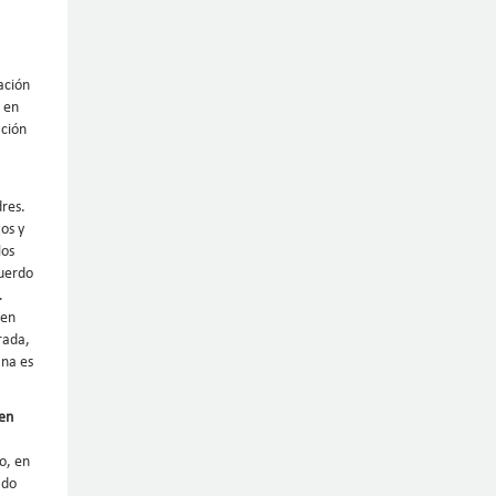
ación
Y en
ación
res.
os y
los
cuerdo
.
 en
rada,
ina es
 en
o, en
ado