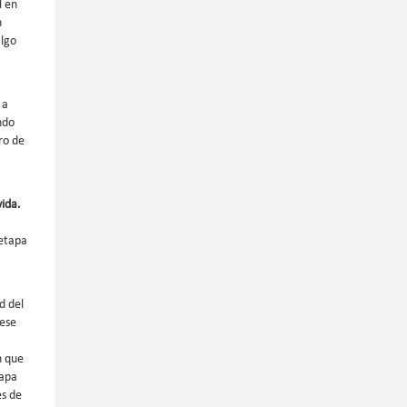
l en
n
algo
 a
ndo
ro de
vida.
 etapa
d del
 ese
n que
tapa
es de