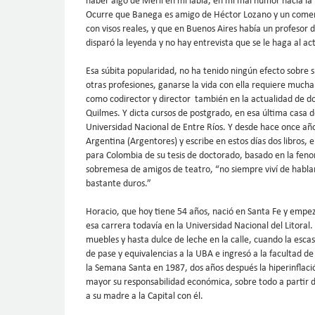
haber algo de Merlí en mi labia, en mi mal humor hacia la
Ocurre que Banega es amigo de Héctor Lozano y un comentar
con visos reales, y que en Buenos Aires había un profesor
disparó la leyenda y no hay entrevista que se le haga al a
Esa súbita popularidad, no ha tenido ningún efecto sobre 
otras profesiones, ganarse la vida con ella requiere mucha
como codirector y director también en la actualidad de dos
Quilmes. Y dicta cursos de postgrado, en esa última casa 
Universidad Nacional de Entre Ríos. Y desde hace once año
Argentina (Argentores) y escribe en estos días dos libros,
para Colombia de su tesis de doctorado, basado en la fen
sobremesa de amigos de teatro, “no siempre viví de hablar 
bastante duros.”
Horacio, que hoy tiene 54 años, nació en Santa Fe y empez
esa carrera todavía en la Universidad Nacional del Litoral
muebles y hasta dulce de leche en la calle, cuando la escas
de pase y equivalencias a la UBA e ingresó a la facultad d
la Semana Santa en 1987, dos años después la hiperinflaci
mayor su responsabilidad económica, sobre todo a partir 
a su madre a la Capital con él.