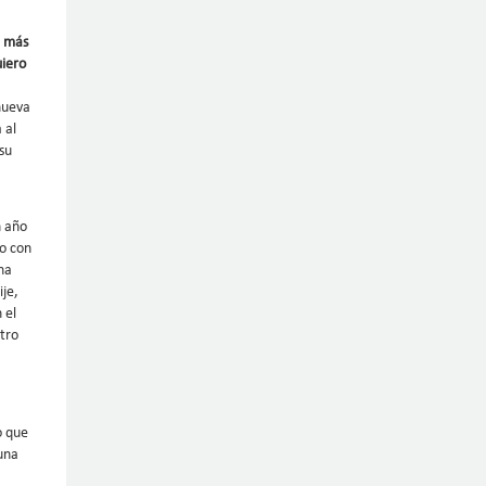
e más
uiero
nueva
 al
su
n año
do con
na
ije,
 el
tro
o que
una