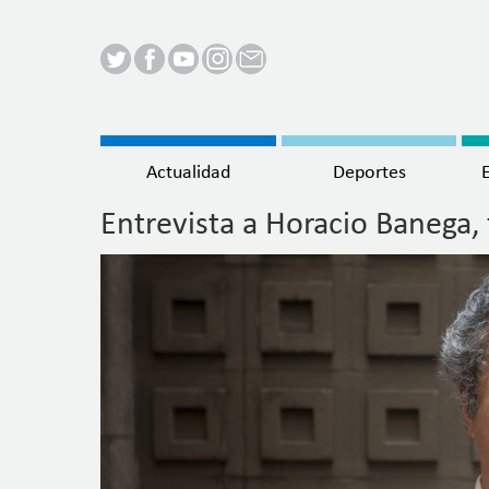
Menú
Actualidad
Deportes
principal
Entrevista a Horacio Banega, 
Pasar
al
contenido
principal