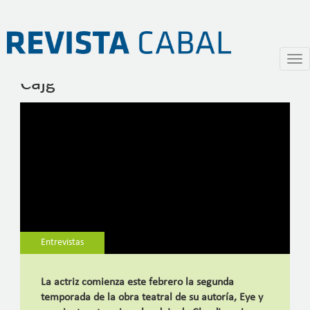
Entrevista a Julieta “Cayetina”
Pasar
Togg
al
navi
Cajg
contenido
principal
Entrevistas
La actriz comienza este febrero la segunda
temporada de la obra teatral de su autoría, Eye y