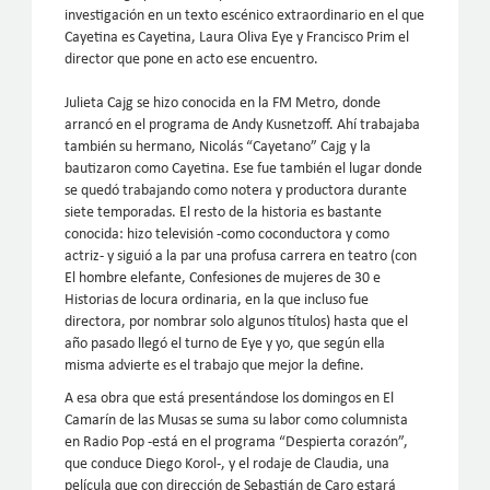
investigación en un texto escénico extraordinario en el que
Cayetina es Cayetina, Laura Oliva Eye y Francisco Prim el
director que pone en acto ese encuentro.
Julieta Cajg se hizo conocida en la FM Metro, donde
arrancó en el programa de Andy Kusnetzoff. Ahí trabajaba
también su hermano, Nicolás “Cayetano” Cajg y la
bautizaron como Cayetina. Ese fue también el lugar donde
se quedó trabajando como notera y productora durante
siete temporadas. El resto de la historia es bastante
conocida: hizo televisión -como coconductora y como
actriz- y siguió a la par una profusa carrera en teatro (con
El hombre elefante, Confesiones de mujeres de 30 e
Historias de locura ordinaria, en la que incluso fue
directora, por nombrar solo algunos títulos) hasta que el
año pasado llegó el turno de Eye y yo, que según ella
misma advierte es el trabajo que mejor la define.
A esa obra que está presentándose los domingos en El
Camarín de las Musas se suma su labor como columnista
en Radio Pop -está en el programa “Despierta corazón”,
que conduce Diego Korol-, y el rodaje de Claudia, una
película que con dirección de Sebastián de Caro estará