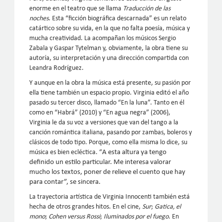
enorme en el teatro que se llama
Traducción de las
noches
. Esta “ficción biográfica descarnada” es un relato
catártico sobre su vida, en la que no falta poesía, música y
mucha creatividad. La acompañan los músicos Sergio
Zabala y Gaspar Tytelman y, obviamente, la obra tiene su
autoría, su interpretación y una dirección compartida con
Leandra Rodríguez.
Y aunque en la obra la música está presente, su pasión por
ella tiene también un espacio propio. Virginia editó el año
pasado su tercer disco, llamado “En la luna”. Tanto en él
como en “Habrá” (2010) y “En agua negra” (2006),
Virginia le da su voz a versiones que van del tango a la
canción romántica italiana, pasando por zambas, boleros y
clásicos de todo tipo. Porque, como ella misma lo dice, su
música es bien ecléctica. “
A esta altura ya tengo
definido un estilo particular. Me interesa valorar
mucho los textos, poner de relieve el cuento que hay
para contar”, se sincera.
La trayectoria artística de Virginia Innocenti también está
hecha de otros grandes hitos. En el cine,
Sur
;
Gatica, el
mono
;
Cohen versus Rossi
;
Iluminados por el fuego
. En