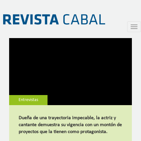
Entrevista a Virgina Inoccenti
Pasar
Togg
al
navi
contenido
principal
Entrevistas
Dueña de una trayectoria impecable, la actriz y
cantante demuestra su vigencia con un montón de
proyectos que la tienen como protagonista.