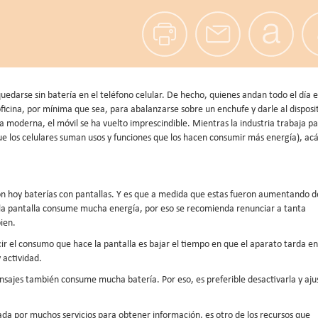
uedarse sin batería en el teléfono celular. De hecho, quienes andan todo el día e
icina, por mínima que sea, para abalanzarse sobre un enchufe y darle al disposi
 moderna, el móvil se ha vuelto imprescindible. Mientras la industria trabaja p
e los celulares suman usos y funciones que los hacen consumir más energía), ac
on hoy baterías con pantallas. Y es que a medida que estas fueron aumentando d
e la pantalla consume mucha energía, por eso se recomienda renunciar a tanta
bien.
r el consumo que hace la pantalla es bajar el tiempo en que el aparato tarda en
 actividad.
sajes también consume mucha batería. Por eso, es preferible desactivarla y aju
ada por muchos servicios para obtener información, es otro de los recursos que