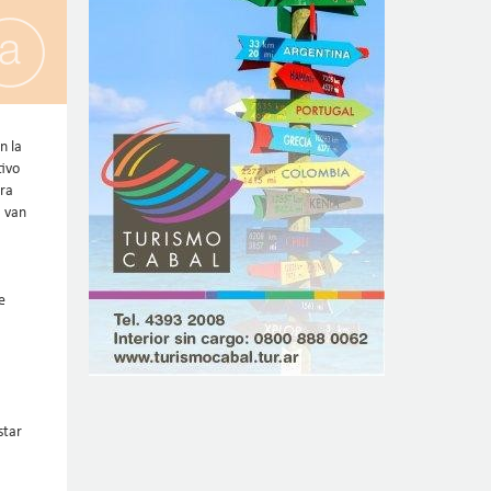
n la
tivo
ara
á van
e
star