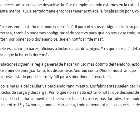
 necesitamos conviene desactivarla. Por ejemplo: cuando estamos en la ruta. L
stante menos. ¿Qué sentido tiene entonces tener activada la localización por GPS 
bién consumen batería que podría ser más útil para otros usos. Algunas incluso p
mo sea, también podemos configurar el dispositivo para que no nos avise todo, t
er, por poner solo dos ejemplos, suelen notificar “de más”.
suele escuchar en bares, oficinas o incluso casas de amigos. Y es que más allá del 
da a que la batería dure más.
daciones siguen la regla general de hacer un uso más óptimo del teléfono, esto
onsumiendo energía. Tanto los dispositivos Android como iPhone muestran qué
sar este listado puede ser muy útil para saber dónde “recortar”.
o la batería del celular va perdiendo rendimiento. Los fabricantes suelen decir 
00 ciclos de carga y descarga. Por lo que no es nada extraño notar que después de
tria de la telefonía móvil se esfuerza por hacer baterías más durables. Los mode
de entre 15 y 24 horas, aunque, claro está, todo dependerá del uso que se le d