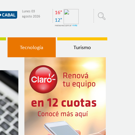
Lunes 03
16°
agosto 2026
12°
meteored.com.ar
+info
Tecnología
Turismo