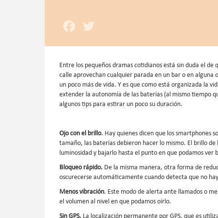
Facebook
Twitter
Entre los pequeños dramas cotidianos está sin duda el de q
calle aprovechan cualquier parada en un bar o en alguna of
un poco más de vida. Y es que como está organizada la vida
extender la autonomía de las baterías (al mismo tiempo qu
algunos tips para estirar un poco su duración.
Ojo con el brillo
. Hay quienes dicen que los smartphones s
tamaño, las baterías debieron hacer lo mismo. El brillo d
luminosidad y bajarlo hasta el punto en que podamos ver 
Bloqueo rápido.
De la misma manera, otra forma de reduci
oscurecerse automáticamente cuando detecta que no hay
Menos vibración
. Este modo de alerta ante llamados o men
el volumen al nivel en que podamos oírlo.
Sin GPS.
La localización permanente por GPS, que es utiliz