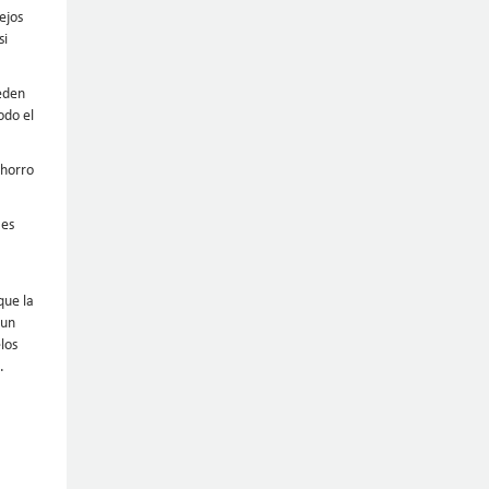
ejos
si
ueden
odo el
ahorro
 es
que la
 un
los
é.