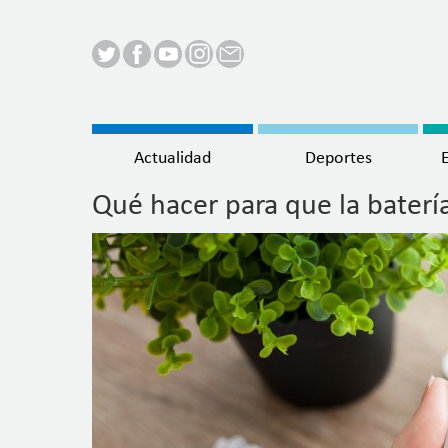
Menú
Actualidad
Deportes
principal
Qué hacer para que la baterí
Pasar
al
contenido
principal