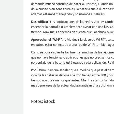
demanda mucho consumo de batería. Por eso, cuando no la
de la ciudad o en zonas rurales, la batería suele durar ba
además estamos manejando y no usamos el celular?
Desnotificar
. Las notificaciones de las redes sociales tam
encender la pantalla o simplemente avisar con una luz. Co
tiempo. Máxime si tenemos en cuenta que Facebook o Twitt
Aprovechar el “Wi-Fi”
. “¿Me decís la clave de Wi-Fi?”, se 
en datos, estar conectado a una red de Wi-Fi también ayu
Como se podrá advertir fácilmente, muchas de las recomen
que no haya funciones o aplicaciones que no precisamos c
porcentaje de la batería está usando cada aplicación. Revi
Por último, hay que señalar que a medida que pasa el tiemp
vida de las baterías de iones de litio tienen entre 300 y 5
tiempo nos dura menos que antes. Mientras tanto, la indus
más generosos de la actualidad garantizan una autonomía 
Fotos: istock