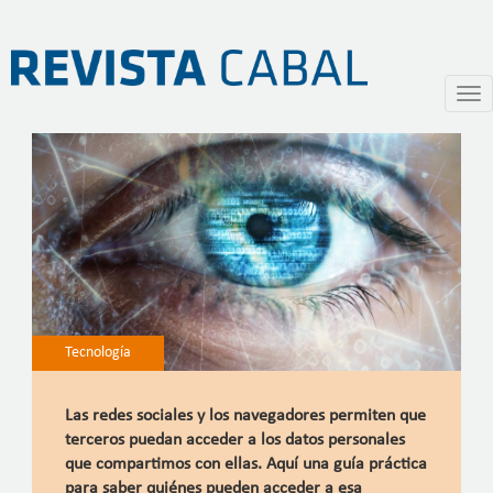
¿Quiénes nos espían?
Pasar
Togg
al
navi
contenido
principal
Tecnología
Las redes sociales y los navegadores permiten que
terceros puedan acceder a los datos personales
que compartimos con ellas. Aquí una guía práctica
para saber quiénes pueden acceder a esa