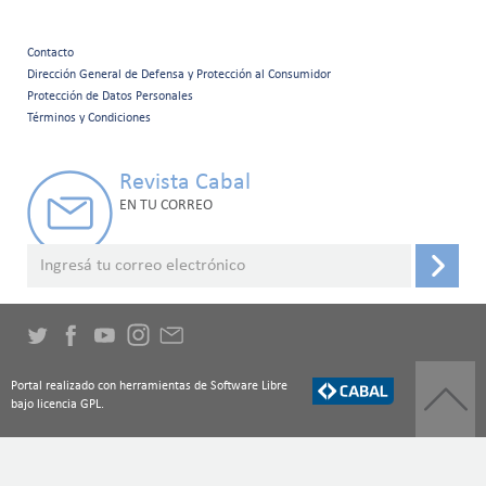
Contacto
Menú
Dirección General de Defensa y Protección al Consumidor
Protección de Datos Personales
secundario
Términos y Condiciones
Revista Cabal
EN TU CORREO
Portal realizado con herramientas de Software Libre
bajo licencia GPL.