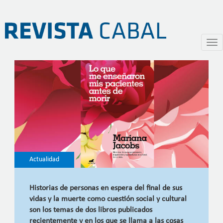
Amigarse con la muerte
Pasar
Togg
al
navi
contenido
principal
Actualidad
Historias de personas en espera del final de sus
vidas y la muerte como cuestión social y cultural
son los temas de dos libros publicados
recientemente y en los que se llama a las cosas