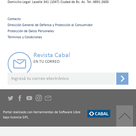
Domicilio Legal: Lavalle 341 (1047) Ciudad de Bs. As. Tel.:4891-2600
Contacto
Menú
Dirección General de Defensa y Protección al Consumidor
Protección de Datos Personales
secundario
Términos y Condiciones
Revista Cabal
EN TU CORREO
Portal realizado con herramientas de Software Libre
bajo licencia GPL.