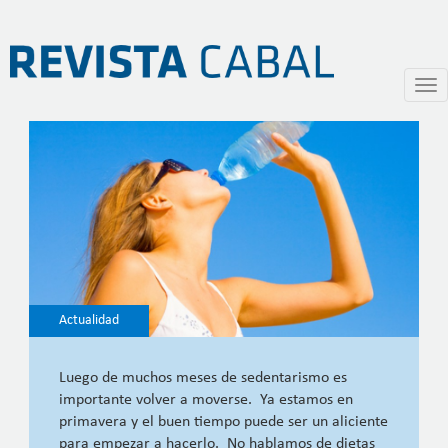
Volver a movernos
Pasar
Togg
al
navi
contenido
principal
Actualidad
Luego de muchos meses de sedentarismo es
importante volver a moverse. Ya estamos en
primavera y el buen tiempo puede ser un aliciente
para empezar a hacerlo. No hablamos de dietas