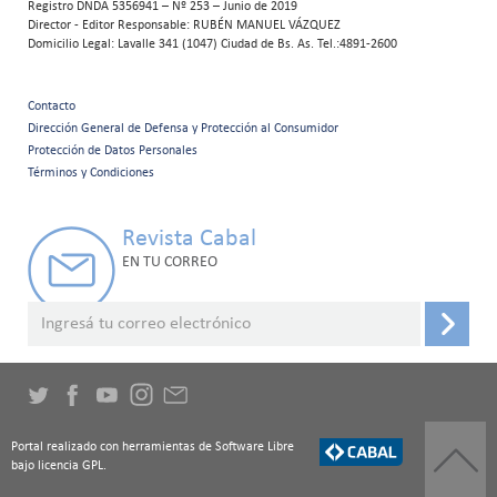
Registro DNDA 5356941 – Nº 253 – Junio de 2019
Director - Editor Responsable: RUBÉN MANUEL VÁZQUEZ
Domicilio Legal: Lavalle 341 (1047) Ciudad de Bs. As. Tel.:4891-2600
Contacto
Menú
Dirección General de Defensa y Protección al Consumidor
Protección de Datos Personales
secundario
Términos y Condiciones
Revista Cabal
EN TU CORREO
Portal realizado con herramientas de Software Libre
bajo licencia GPL.