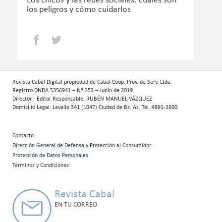
Los chicos y las redes sociales: cuáles son
los peligros y cómo cuidarlos
Facebook
Twitter
Revista Cabal Digital propiedad de Cabal Coop. Prov. de Serv. Ltda.
Registro DNDA 5356941 – Nº 253 – Junio de 2019
Director - Editor Responsable: RUBÉN MANUEL VÁZQUEZ
Domicilio Legal: Lavalle 341 (1047) Ciudad de Bs. As. Tel.:4891-2600
Contacto
Menú
Dirección General de Defensa y Protección al Consumidor
Protección de Datos Personales
secundario
Términos y Condiciones
Revista Cabal
EN TU CORREO