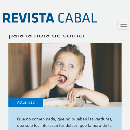
La comida y los chicos: tips
Pasar
Togg
al
navi
para la hora de comer
contenido
principal
Actualidad
Que no comen nada, que no prueban las verduras,
que solo les interesan los dulces, que la hora de la