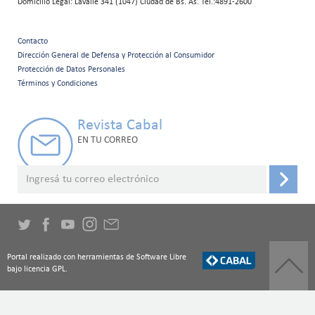
Domicilio Legal: Lavalle 341 (1047) Ciudad de Bs. As. Tel.:4891-2600
Contacto
Menú
Dirección General de Defensa y Protección al Consumidor
Protección de Datos Personales
secundario
Términos y Condiciones
Revista Cabal
EN TU CORREO
Portal realizado con herramientas de Software Libre
bajo licencia GPL.