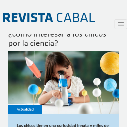
Encendiendo el asombro:
Pasar
Togg
al
navi
¿cómo interesar a los chicos
contenido
principal
por la ciencia?
Actualidad
Los chicos tienen una curiosidad innata y miles de