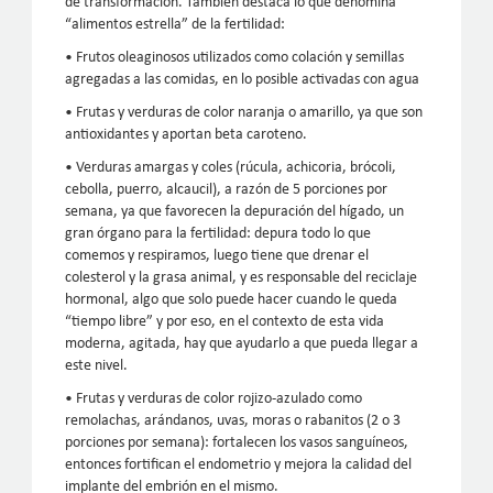
de transformación. También destaca lo que denomina
“alimentos estrella” de la fertilidad:
• Frutos oleaginosos utilizados como colación y semillas
agregadas a las comidas, en lo posible activadas con agua
• Frutas y verduras de color naranja o amarillo, ya que son
antioxidantes y aportan beta caroteno.
• Verduras amargas y coles (rúcula, achicoria, brócoli,
cebolla, puerro, alcaucil), a razón de 5 porciones por
semana, ya que favorecen la depuración del hígado, un
gran órgano para la fertilidad: depura todo lo que
comemos y respiramos, luego tiene que drenar el
colesterol y la grasa animal, y es responsable del reciclaje
hormonal, algo que solo puede hacer cuando le queda
“tiempo libre” y por eso, en el contexto de esta vida
moderna, agitada, hay que ayudarlo a que pueda llegar a
este nivel.
• Frutas y verduras de color rojizo-azulado como
remolachas, arándanos, uvas, moras o rabanitos (2 o 3
porciones por semana): fortalecen los vasos sanguíneos,
entonces fortifican el endometrio y mejora la calidad del
implante del embrión en el mismo.