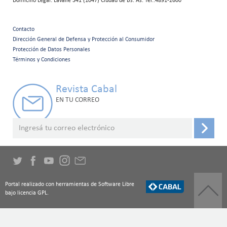
Domicilio Legal: Lavalle 341 (1047) Ciudad de Bs. As. Tel.:4891-2600
Contacto
Menú
Dirección General de Defensa y Protección al Consumidor
Protección de Datos Personales
secundario
Términos y Condiciones
Revista Cabal
EN TU CORREO
Portal realizado con herramientas de Software Libre
bajo licencia GPL.