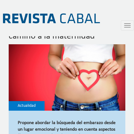
Fertilidad consciente, otro
Pasar
Togg
al
navi
camino a la maternidad
contenido
principal
Actualidad
Propone abordar la búsqueda del embarazo desde
un lugar emocional y teniendo en cuenta aspectos