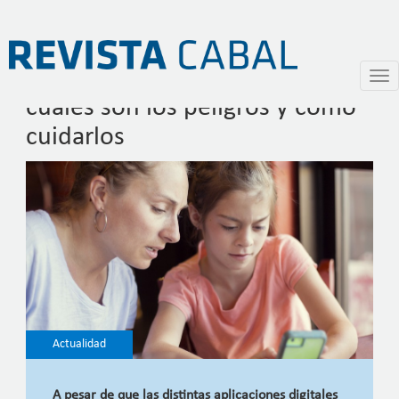
Los chicos y las redes sociales:
Pasar
Togg
al
navi
cuáles son los peligros y cómo
contenido
principal
cuidarlos
Actualidad
A pesar de que las distintas aplicaciones digitales