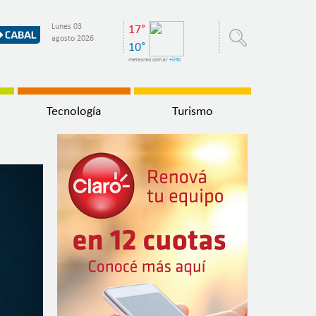
Lunes 03
17°
agosto 2026
10°
meteored.com.ar
+info
Tecnología
Turismo