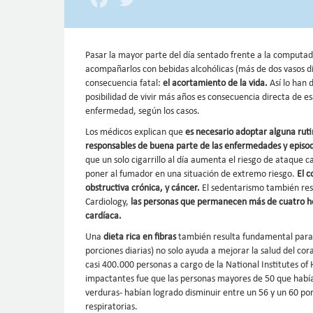
Pasar la mayor parte del día sentado frente a la computad
acompañarlos con bebidas alcohólicas (más de dos vasos di
consecuencia fatal:
el acortamiento de la vida.
Así lo han 
posibilidad de vivir más años es consecuencia directa de es
enfermedad, según los casos.
Los médicos explican que
es necesario adoptar alguna ruti
responsables de buena parte de las enfermedades y episodio
que un solo cigarrillo al día aumenta el riesgo de ataque c
poner al fumador en una situación de extremo riesgo.
El 
obstructiva crónica, y cáncer.
El sedentarismo también resu
Cardiology,
las personas que permanecen más de cuatro ho
cardíaca.
Una
dieta rica en fibras
también resulta fundamental para 
porciones diarias) no solo ayuda a mejorar la salud del c
casi 400.000 personas a cargo de la National Institutes o
impactantes fue que las personas mayores de 50 que habí
verduras- habían logrado disminuir entre un 56 y un 60 por
respiratorias.