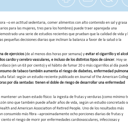
ora –o en actitud sedentaria, comer alimentos con alto contenido en sal y grasa
arios para las mujeres, tres para los hombres) puede traer aparejada una
demostrado una serie de estudios recientes que prueban que la calidad de vida y 
as pequeñas decisiones diarias que inclinan la balanza a favor de la salud o la
na de ejercicios
(de al menos dos horas por semana) y
evitar el cigarrillo y el alco
s cardio y cerebro vasculares, e incluso de los distintos tipos de cáncer
. Hoy se
ardíaco (en un 63 por ciento) y el hábito de fumar 20 o más cigarrillos al día pued
consumo de tabaco también aumenta el riesgo de diabetes, enfermedad pulmona
lta fatal: según un estudio reciente publicado en Journal of the American Colleg
ras por día sentadas tienen el doble de riesgo de desarrollar una enfermedad
mantener un buen estado físico: la ingesta de frutas y verduras (como mínimo t
orazón sino que también puede añadir años de vida, según un estudio concretado 
f Health and American Association of Retired People. Uno de los resultados más
an consumido más fibra –aproximadamente ocho porciones diarias de frutas y
 ciento el riesgo de morir por enfermedades cardiovasculares, infecciosas y