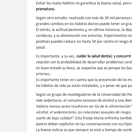
Evitar los malos hábitos no garantiza la buena salud, pero
prematura.
Según otro estudio -realizado con más de 30 mil personas 
grandes cambios en los hábitos diarios puede tener un gra
El estrés, la actitud pesimista y, en última instancia, la
cardíacas, y su disminución con evitarlas. Experimentos re
positivas pueden reducir en hasta 50 por ciento el riesgo
salud.
Es importante, a su vez,
cuidar la salud dental, y concurr
relación con la probabilidad de desarrollar problemas card
en buen estado su boca, se sospecha que es porque las ba
arterias-.
Es importante tener en cuenta que la prevención de los ma
los hábitos de vida ya están instalados, y a pesar de que 
Según un grupo de investigadores de la Universidad del Paí
vida sedentario, el consumo excesivo de alcohol y una dieta
hábitos menos sanos resultaron ser los de la alimentación"
alcohol, el sedentarismo, las relaciones sexuales de riesgo
sueño de baja calidad"
. Esta franja etaria enfrenta tambi
padres deben explicitar en las conversaciones con sus hijos
La buena noticia es que siempre se está a tiempo de camb