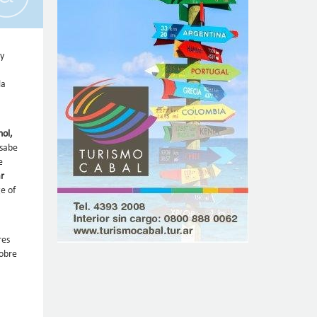
 y
la
hol,
 sabe
e
r
e of
res
sobre