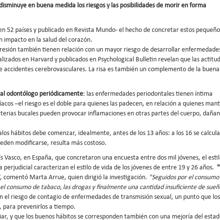
disminuye en buena medida los riesgos y las posibilidades de morir en forma
en 52 países y publicado en Revista Mundo- el hecho de concretar estos pequeño
n impacto en la salud del corazón.
 depresión también tienen relación con un mayor riesgo de desarrollar enfermedade
alizados en Harvard y publicados en Psychological Bulletin revelan que las actitu
 de accidentes cerebrovasculares. La risa es también un complemento de la buena
ir al odontólogo periódicamente
: las enfermedades periodontales tienen íntima
íacos –el riesgo es el doble para quienes las padecen, en relación a quienes man
cterias bucales pueden provocar inflamaciones en otras partes del cuerpo, daña
los hábitos debe comenzar, idealmente, antes de los 13 años: a los 16 se calcul
pueden modificarse, resulta más costoso.
s Vasco, en España, que concretaron una encuesta entre dos mil jóvenes, el esti
 perjudicial caracterizan el estilo de vida de los jóvenes de entre 19 y 26 años.
"
, comentó Marta Arrue, quien dirigió la investigación.
"Seguidos por el consumo
, el consumo de tabaco, las drogas y finalmente una cantidad insuficiente de sueñ
én el riesgo de contagio de enfermedades de transmisión sexual, un punto que los
, para prevenirlos a tiempo.
iar, y que los buenos hábitos se corresponden también con una mejoría del esta