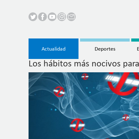
Menú
Actualidad
Deportes
principal
Los hábitos más nocivos para
Pasar
al
contenido
principal