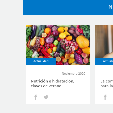
N
Actualidad
Actual
Noviembre 2020
Nutrición e hidratación,
La comi
claves de verano
para l
Facebook
Twitter