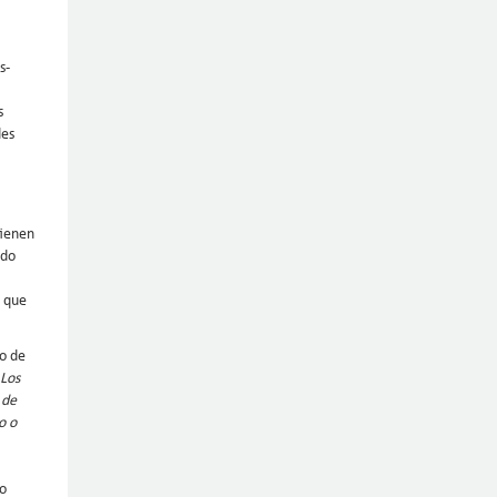
s-
s
des
tienen
ndo
a que
lo de
Los
 de
o o
do