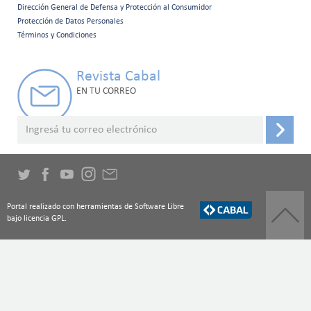
Menú
Dirección General de Defensa y Protección al Consumidor
Protección de Datos Personales
secundario
Términos y Condiciones
Revista Cabal
EN TU CORREO
Portal realizado con herramientas de Software Libre
bajo licencia GPL.