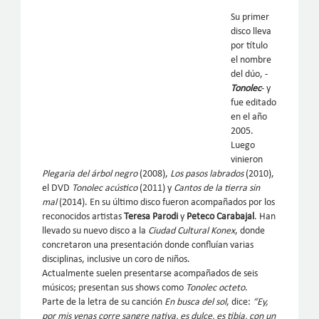
Su primer
disco lleva
por título
el nombre
del dúo, -
Tonolec
- y
fue editado
en el año
2005.
Luego
vinieron
Plegaria del árbol negro
(2008),
Los pasos labrados
(2010),
el DVD
Tonolec acústico
(2011) y
Cantos de la tierra sin
mal
(2014). En su último disco fueron acompañados por los
reconocidos artistas
Teresa Parodi
y
Peteco Carabajal
. Han
llevado su nuevo disco a la
Ciudad Cultural Konex
, donde
concretaron una presentación donde confluían varias
disciplinas, inclusive un coro de niños.
Actualmente suelen presentarse acompañados de seis
músicos; presentan sus shows como
Tonolec octeto
.
Parte de la letra de su canción
En busca del sol
, dice:
“Ey,
por mis venas corre sangre nativa, es dulce, es tibia, con un