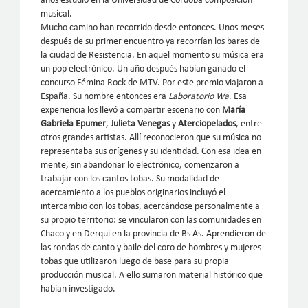
años estudió en la Universidad de Córdoba composición
musical.
Mucho camino han recorrido desde entonces. Unos meses
después de su primer encuentro ya recorrían los bares de
la ciudad de Resistencia. En aquel momento su música era
un pop electrónico. Un año después habían ganado el
concurso Fémina Rock de MTV. Por este premio viajaron a
España. Su nombre entonces era
Laboratorio Wa
. Esa
experiencia los llevó a compartir escenario con
María
Gabriela Epumer
,
Julieta Venegas
y
Aterciopelados
, entre
otros grandes artistas. Allí reconocieron que su música no
representaba sus orígenes y su identidad. Con esa idea en
mente, sin abandonar lo electrónico, comenzaron a
trabajar con los cantos tobas. Su modalidad de
acercamiento a los pueblos originarios incluyó el
intercambio con los tobas, acercándose personalmente a
su propio territorio: se vincularon con las comunidades en
Chaco y en Derqui en la provincia de Bs As. Aprendieron de
las rondas de canto y baile del coro de hombres y mujeres
tobas que utilizaron luego de base para su propia
producción musical. A ello sumaron material histórico que
habían investigado.