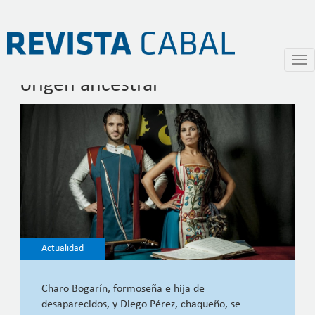
Tonolec, música fusión de
Pasar
Togg
al
navi
origen ancestral
contenido
principal
Actualidad
Charo Bogarín, formoseña e hija de
desaparecidos, y Diego Pérez, chaqueño, se