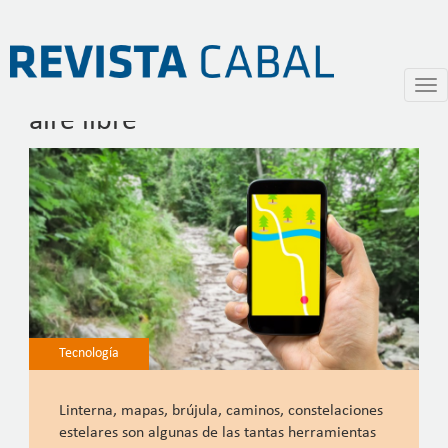
Aplicaciones para disfrutar al
Pasar
Togg
al
navi
aire libre
contenido
principal
Tecnología
Linterna, mapas, brújula, caminos, constelaciones
estelares son algunas de las tantas herramientas