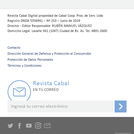
Revista Cabal Digital propiedad de Cabal Coop. Prov. de Serv. Ltda.
Registro DNDA 5356941 – Nº 253 – Junio de 2019
Director - Editor Responsable: RUBÉN MANUEL VÁZQUEZ
Domicilio Legal: Lavalle 341 (1047) Ciudad de Bs. As. Tel.:4891-2600
Contacto
Menú
Dirección General de Defensa y Protección al Consumidor
Protección de Datos Personales
secundario
Términos y Condiciones
Revista Cabal
EN TU CORREO