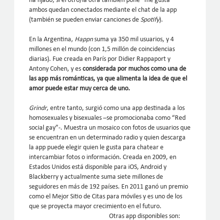
ha fijado; si el otro/la otra también pone “me gusta”
ambos quedan conectados mediante el chat de la app
(también se pueden enviar canciones de
Spotify
).
En la Argentina,
Happn
suma ya 350 mil usuarios, y 4
millones en el mundo (con 1,5 millón de coincidencias
diarias). Fue creada en París por Didier Rappaport y
Antony Cohen, y es
considerada por muchos como una de
las app más románticas, ya que alimenta la idea de que el
amor puede estar muy cerca de uno.
Grindr
, entre tanto, surgió como una app destinada a los
homosexuales y bisexuales –se promocionaba como “Red
social gay”-. Muestra un mosaico con fotos de usuarios que
se encuentran en un determinado radio y quien descarga
la app puede elegir quien le gusta para chatear e
intercambiar fotos o información. Creada en 2009, en
Estados Unidos está disponible para iOS, Android y
Blackberry y actualmente suma siete millones de
seguidores en más de 192 países. En 2011 ganó un premio
como el Mejor Sitio de Citas para móviles y es uno de los
que se proyecta mayor crecimiento en el futuro.
Otras app disponibles son: