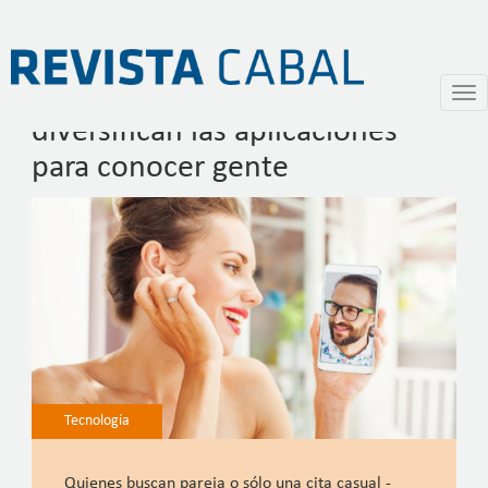
Citas 3.0: se multiplican y
Pasar
Togg
al
navi
diversifican las aplicaciones
contenido
principal
para conocer gente
Tecnología
Quienes buscan pareja o sólo una cita casual -