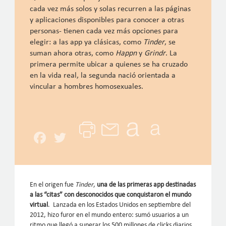
cada vez más solos y solas recurren a las páginas
y aplicaciones disponibles para conocer a otras
personas- tienen cada vez más opciones para
elegir: a las app ya clásicas, como
Tinder
, se
suman ahora otras, como
Happn
y
Grindr
. La
primera permite ubicar a quienes se ha cruzado
en la vida real, la segunda nació orientada a
vincular a hombres homosexuales.
Facebook
Twitter
En el origen fue
Tinder
,
una de las primeras app destinadas
a las “citas” con desconocidos que conquistaron el mundo
virtual
. Lanzada en los Estados Unidos en septiembre del
2012, hizo furor en el mundo entero: sumó usuarios a un
ritmo que llegó a superar los 500 millones de clicks diarios.