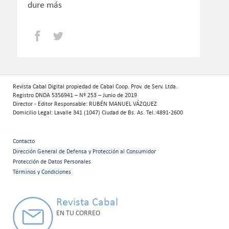
dure más
Facebook
Twitter
Revista Cabal Digital propiedad de Cabal Coop. Prov. de Serv. Ltda.
Registro DNDA 5356941 – Nº 253 – Junio de 2019
Director - Editor Responsable: RUBÉN MANUEL VÁZQUEZ
Domicilio Legal: Lavalle 341 (1047) Ciudad de Bs. As. Tel.:4891-2600
Contacto
Menú
Dirección General de Defensa y Protección al Consumidor
Protección de Datos Personales
secundario
Términos y Condiciones
Revista Cabal
EN TU CORREO