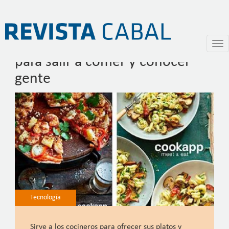
Cookapp, la aplicación de moda
Pasar
Togg
al
navi
para salir a comer y conocer
contenido
principal
gente
Tecnología
Sirve a los cocineros para ofrecer sus platos y