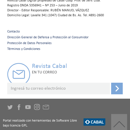
Revista Cabal Digital propiedad de Cabal Coop. Prov. de Serv. Ltda.
Registro DNDA 5356941 – Nº 253 – Junio de 2019
Director - Editor Responsable: RUBÉN MANUEL VÁZQUEZ
Domicilio Legal: Lavalle 341 (1047) Ciudad de Bs. As. Tel.:4891-2600
Contacto
Menú
Dirección General de Defensa y Protección al Consumidor
Protección de Datos Personales
secundario
Términos y Condiciones
Revista Cabal
EN TU CORREO
Portal realizado con herramientas de Software Libre
bajo licencia GPL.