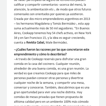
de haber participado de alguno de los eventos pueden
calificar y compartir comentarios –acerca del menú, la
atención, la ambientación etc-, de modo que otros futuros
comensales son orientados por quienes ya asistieron.
Creada por dos micro emprendedores argentinos en 2013
– los hermanos Magdalena y Tomás Bermúdez-, esta app
suma actualmente más de 50 mil seguidores. “En Buenos
Aires, Cookapp tenemos hoy 54 chefs activos, en New York
34 y en San Francisco 15, y la idea es seguir creciendo,
cuenta a
Revista Cabal,
Male Bermúdez.
--¿Cuáles fueron las razones por las que concretaron este
emprendimiento y cómo lo describirías?
--A través de Cookapp reservás para disfrutar una gran
comida en la casa del cocinero. Cualquier reunión,
alrededor de una buena comida, es una gran reunión. La
verdad es que creamos Cookapp para que miles de
personas puedan conocer otras personas y divertirse
cualquier noche de la semana, y compartir una mesa,
conversar y conocerse. También, descubrimos que es una
gran oportunidad para vivir una noche distinta. Hay
comidas de mesas privadas que tienen propuesta de
altísima calidad pero en un ambiente 100% más cómodo