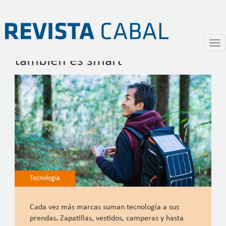
De pies a cabeza, la moda
Pasar
Togg
al
navi
también es smart
contenido
principal
Tecnología
Cada vez más marcas suman tecnología a sus
prendas
.
Zapatillas, vestidos, camperas y hasta