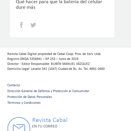
Qué hacer para que la batería del celular
dure más
Facebook
Twitter
Revista Cabal Digital propiedad de Cabal Coop. Prov. de Serv. Ltda.
Registro DNDA 5356941 – Nº 253 – Junio de 2019
Director - Editor Responsable: RUBÉN MANUEL VÁZQUEZ
Domicilio Legal: Lavalle 341 (1047) Ciudad de Bs. As. Tel.:4891-2600
Contacto
Menú
Dirección General de Defensa y Protección al Consumidor
Protección de Datos Personales
secundario
Términos y Condiciones
Revista Cabal
EN TU CORREO