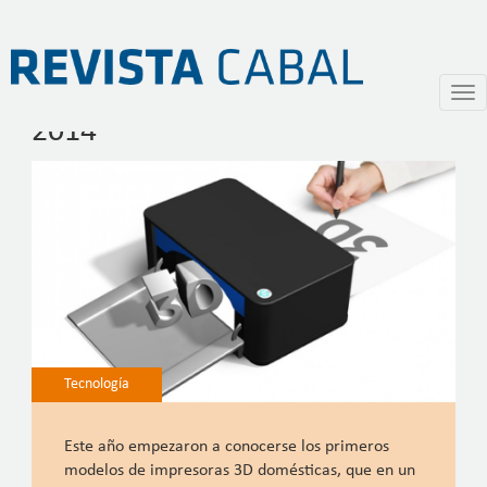
Impresoras 3D, el boom del
Pasar
Togg
al
navi
2014
contenido
principal
Tecnología
Este año empezaron a conocerse los primeros
modelos de impresoras 3D domésticas, que en un