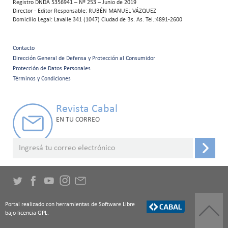
Registro DNDA 5356941 – Nº 253 – Junio de 2019
Director - Editor Responsable: RUBÉN MANUEL VÁZQUEZ
Domicilio Legal: Lavalle 341 (1047) Ciudad de Bs. As. Tel.:4891-2600
Contacto
Menú
Dirección General de Defensa y Protección al Consumidor
Protección de Datos Personales
secundario
Términos y Condiciones
Revista Cabal
EN TU CORREO
Portal realizado con herramientas de Software Libre
bajo licencia GPL.