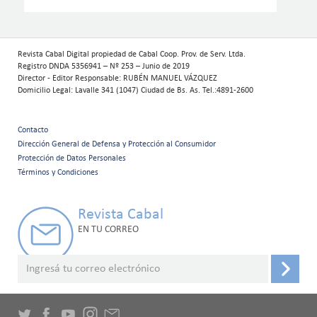
Revista Cabal Digital propiedad de Cabal Coop. Prov. de Serv. Ltda.
Registro DNDA 5356941 – Nº 253 – Junio de 2019
Director - Editor Responsable: RUBÉN MANUEL VÁZQUEZ
Domicilio Legal: Lavalle 341 (1047) Ciudad de Bs. As. Tel.:4891-2600
Contacto
Menú
Dirección General de Defensa y Protección al Consumidor
Protección de Datos Personales
secundario
Términos y Condiciones
Revista Cabal
EN TU CORREO