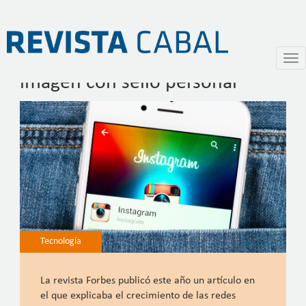
Instagram, el imperio de la
Pasar
Togg
al
navi
imagen con sello personal
contenido
principal
Tecnología
La revista Forbes publicó este año un artículo en
el que explicaba el crecimiento de las redes