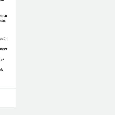
han
ue más
actos
ación
onocer
 ya
ida