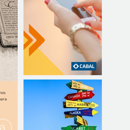
nos
para