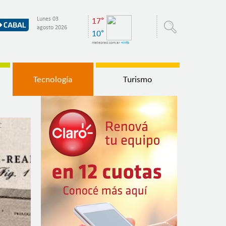
Lunes 03
17°
agosto 2026
10°
meteored.com.ar
+info
Tecnología
Turismo