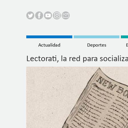
Menú
Actualidad
Deportes
principal
Lectorati, la red para socializ
Pasar
al
contenido
principal