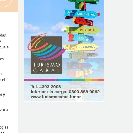
adas.
y
 que
a
des
na
 el
s y
forma
ogías