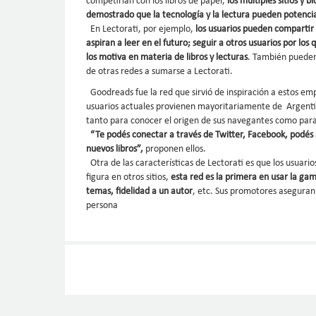
competirían con los libros de papel,
los múltiples sitios y 
demostrado que la tecnología y la lectura pueden potenci
En Lectorati, por ejemplo,
los usuarios pueden compartir 
aspiran a leer en el futuro; seguir a otros usuarios por l
los motiva en materia de libros y lecturas
. También puede
de otras redes a sumarse a Lectorati.
Goodreads fue la red que sirvió de inspiración a estos emp
usuarios actuales provienen mayoritariamente de Argentin
tanto para conocer el origen de sus navegantes como para 
“Te podés conectar a través de Twitter, Facebook, podés a
nuevos libros”,
proponen ellos.
Otra de las características de Lectorati es que los usuari
figura en otros sitios,
esta red es la primera en usar la gam
temas, fidelidad a un autor
, etc. Sus promotores aseguran
persona