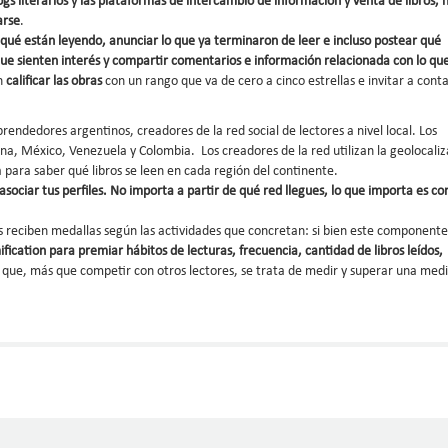
blogs literarios y las plataformas de intercambio de información y venta de libros, 
arse
.
qué están leyendo, anunciar lo que ya terminaron de leer e incluso postear qué
os que sienten interés y compartir comentarios e información relacionada con lo q
n
calificar las obras
con un rango que va de cero a cinco estrellas e invitar a cont
rendedores argentinos, creadores de la red social de lectores a nivel local. Los
a, México, Venezuela y Colombia. Los creadores de la red utilizan la geolocaliz
para saber qué libros se leen en cada región del continente.
sociar tus perfiles. No importa a partir de qué red llegues, lo que importa es c
os reciben medallas según las actividades que concretan: si bien este componente
ification para premiar hábitos de lecturas, frecuencia, cantidad de libros leídos,
 que, más que competir con otros lectores, se trata de medir y superar una med