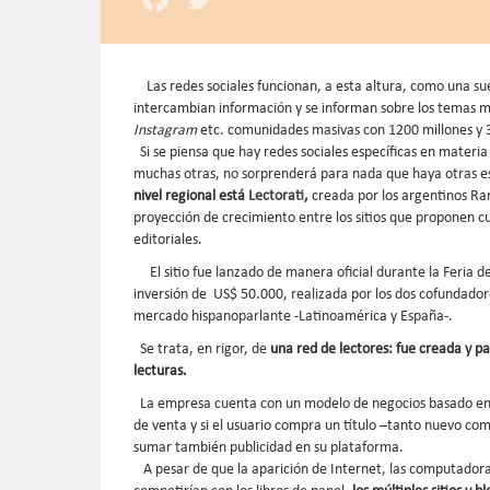
Las redes sociales funcionan, a esta altura, como una sue
intercambian información y se informan sobre los temas má
Instagram
etc. comunidades masivas con 1200 millones y 30
Si se piensa que hay redes sociales específicas en mater
muchas otras, no sorprenderá para nada que haya otras esp
nivel regional está
Lectorati
,
creada por los argentinos R
proyección de crecimiento entre los sitios que proponen cu
editoriales.
El sitio fue lanzado de manera oficial durante la Feria de
inversión de US$ 50.000, realizada por los dos cofundado
mercado hispanoparlante -Latinoamérica y España-.
Se trata, en rigor, de
una red de lectores: fue creada y p
lecturas.
La empresa cuenta con un modelo de negocios basado en la
de venta y si el usuario compra un título –tanto nuevo co
sumar también publicidad en su plataforma.
A pesar de que la aparición de Internet, las computadora