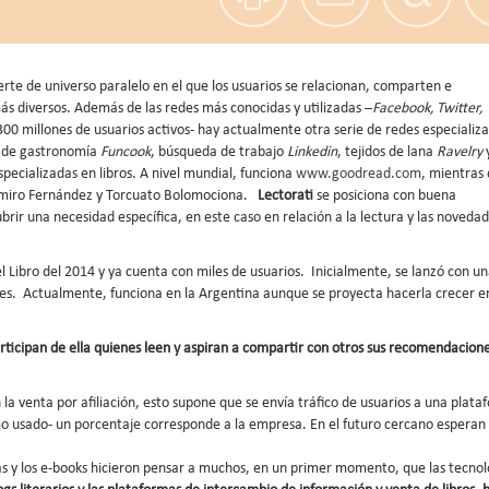
rte de universo paralelo en el que los usuarios se relacionan, comparten e
s diversos. Además de las redes más conocidas y utilizadas –
Facebook, Twitter,
0 millones de usuarios activos- hay actualmente otra serie de redes especializ
ia de gastronomía
Funcook
, búsqueda de trabajo
Linkedin
, tejidos de lana
Ravelry
ecializadas en libros. A nivel mundial, funciona
www.goodread.com
, mientras
amiro Fernández y Torcuato Bolomociona.
Lectorati
se posiciona con buena
brir una necesidad específica, en este caso en relación a la lectura y las noveda
l Libro del 2014 y ya cuenta con miles de usuarios. Inicialmente, se lanzó con u
res. Actualmente, funciona en la Argentina aunque se proyecta hacerla crecer en
articipan de ella quienes leen y aspiran a compartir con otros sus recomendacione
 venta por afiliación, esto supone que se envía tráfico de usuarios a una plata
mo usado- un porcentaje corresponde a la empresa. En el futuro cercano esperan
s y los e-books hicieron pensar a muchos, en un primer momento, que las tecnol