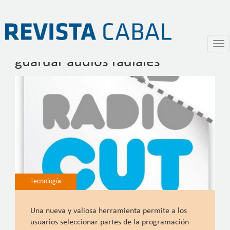
RadioCut, para escuchar y
Pasar
Togg
al
navi
guardar audios radiales
contenido
principal
Tecnología
Una nueva y valiosa herramienta permite a los
usuarios seleccionar partes de la programación