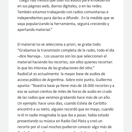
“Luego hay medios que usan los audios para embeberlos
en sus páginas web, diarios digitales, o en las redes.
También estamos trabajando con radios comunitarias e
independientes para darlas a difundir. En la medida que se
vaya popularizando la herramienta, seguirá creciendo y
aportando material.”
El material no se selecciona a priori, se graba todo:
“Grabamos la transmisión completa de la radio, todo el día
–dice Narvaja-. Los usuarios son los que seleccionan el
material haciendo los recortes, son ellos quienes recortan
lo que les interesa de las grabaciones del sitio.”
RadioCut es actualmente la mayor base de audios de
acceso público de Argentina. Sobre este punto, Guillermo
apunta: “Nuestra base ya tiene más de 18.000 recortes y a
eso se suman cientos de miles de horas de audio en crudo
de las radios que venimos grabando hace más de un año.
Un ejemplo: hace unos días, cuando Estela de Carlotto
encontró a su nieto, alguien recordó que en mayo, cuando
ni él ni nadie imaginaba lo que iba a pasar, había estado
presentando su música en Radio Del Plata y creó un
recorte por el cual muchos pudieron conocer algo más de