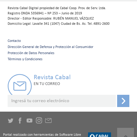
Revista Cabal Digital propiedad de Cabal Coop. Prov. de Serv. Ltda.
Registro DNDA 5356941 – Nº 253 – Junio de 2019
Director - Editor Responsable: RUBÉN MANUEL VÁZQUEZ
Domicilio Legal: Lavalle 341 (1047) Ciudad de Bs. As. Tel.:4891-2600
Contacto
Menú
Dirección General de Defensa y Protección al Consumidor
Protección de Datos Personales
secundario
Términos y Condiciones
Revista Cabal
EN TU CORREO
Portal realizado con herramientas de Software Libre