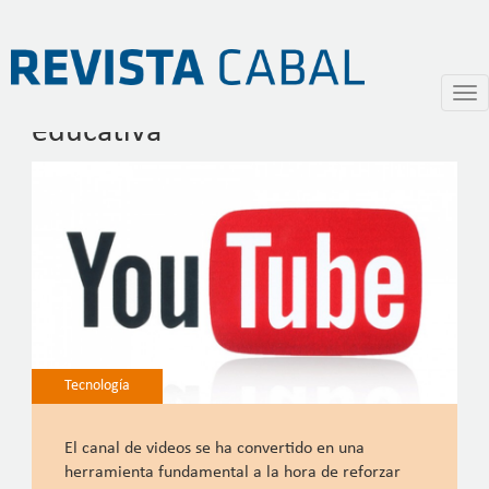
YouTube como herramienta
Pasar
Togg
al
navi
educativa
contenido
principal
Tecnología
El canal de videos se ha convertido en una
herramienta fundamental a la hora de reforzar